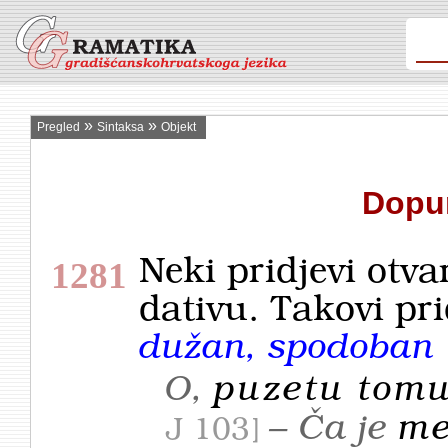
»
»
Pregled
Sintaksa
Objekt
Dopun
Neki pridjevi otv
1281
dativu. Takovi pri
dužan, spodoban
O,
puzetu tom
– Ča je
me
J 103