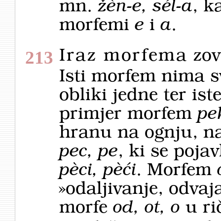
mn.
žèn-e, sél-a
, k
morfemi
e
i
a
.
Iraz morfema
zov
213
Isti morfem nima sv
obliki jedne ter iste
primjer morfem
pe
hranu na ognju, n
pec, pe
, ki se poja
pèci, pèći
. Morfem
»odaljivanje, odvaj
morfe
od, ot, o
u ri