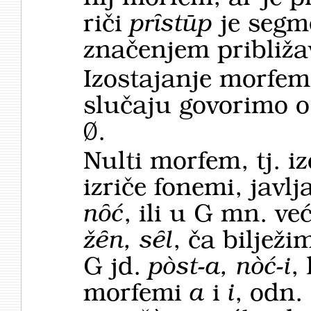
riči
prȋstūp
je seg
značenjem približa
Izostajanje morfem
slučaju govorimo 
Ø.
Nulti morfem, tj. i
izriče fonemi, javl
nȏć
, ili u G mn. već
žȇn, sȇl
, ča biljež
G jd.
pòst-a, nòć-i
,
morfemi
a
i
i
, odn.