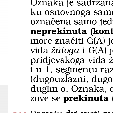
Oznaka je sadržana
ku osnovnoga samo
označena samo jed
neprekinuta (kont
more značiti G(A) 
vida
žútoga
i G(A) 
pridjevskoga vida
i u 1. segmentu r
(dugouzlazni, dugos
dugim ō. Oznaka, 
zove se
prekinuta 