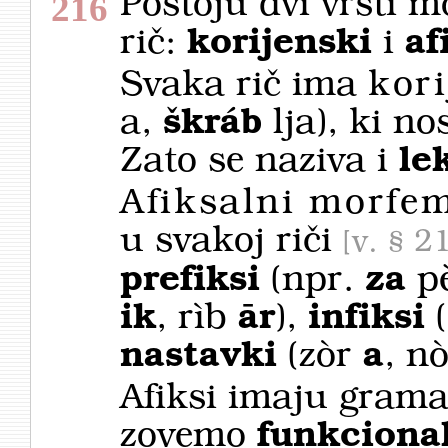
Postoju dvi vrsti m
216
rič:
korijenski
i
af
Svaka rič ima
kor
a,
škráb
lja), ki no
Zato se naziva i
le
Afiksalni morfe
u svakoj riči
v. § 2
prefiksi
(npr.
za
pè
ik
, rìb
ār
),
infiksi
nastavki
(zòr
a
, n
Afiksi imaju gramat
zovemo
funkciona