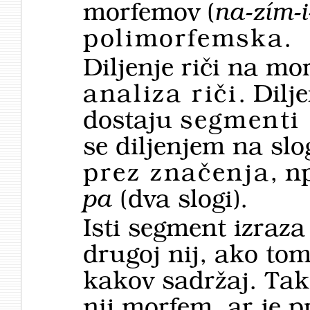
morfemov (
na-zím-i
polimorfemska
.
Diljenje riči na m
analiza riči
. Dilj
dostaju
segmenti 
se diljenjem na sl
prez značenja
, n
pa
(dva slogi).
Isti segment izraza
drugoj nij, ako to
kakov sadržaj. Ta
nij mor­fem, ar je 