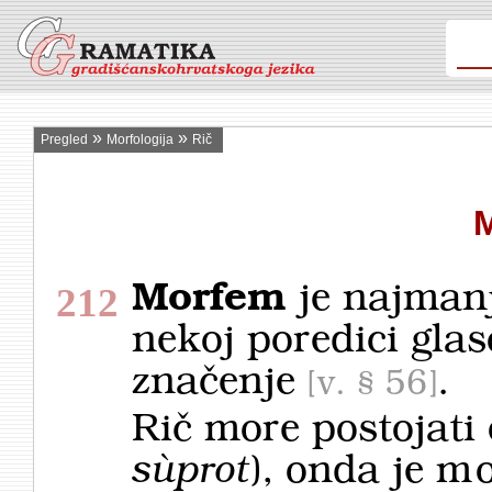
»
»
Pregled
Morfologija
Rič
Morfem
je najmanj
212
nekoj poredici gla
značenje
.
v. § 56
Rič more postojati
sùprot
), onda je
mo