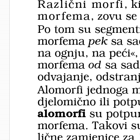
Različni morfi
, k
morfema
, zovu s
Po tom su segment
morfema
pek
sa sa
na ognju, na peći«
morfema
od
sa sad
odvajanje, odstranj
Alomorfi jednoga 
djelomično ili potp
alomorfi
su potpun
morfema. Takovi s
lične zamjenice za 