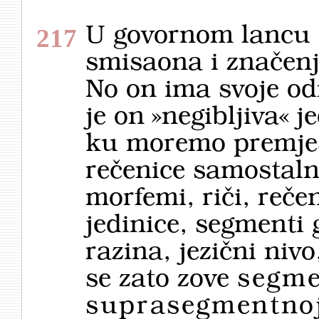
U govornom lancu 
217
smisaona i značenj
No on ima svoje odr
je on »negib­ljiva« j
ku moremo premješć
rečenice samostaln
morfemi, riči, reče
jedinice, segmenti
razina, jezični nivo
se zato zove
segmen
suprasegmentnoj 