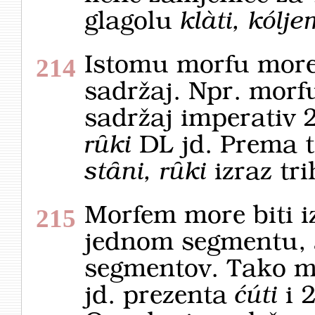
glagolu
klàti, kólje
Istomu morfu more 
214
sadržaj. Npr. mor
sadržaj imperativ 2.
rȗki
DL jd. Prema 
stȃni, rȗki
izraz tr
Morfem more biti 
215
jednom segmentu, a
segmentov. Tako m
jd. prezenta
ćúti
i 2