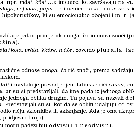
da, npr.
mȃst, kȏst
…); imenice, ke završavaju na
-a,
slȗga, vòjvoda, pȃpa
…; imenice na
-o
i na
-e
su sri
 i hipokoristikov, ki su emocionalno obojeni i m. r. (
razlikuje jedan primjerak onoga, ča imenica znači (
j
ožina
).
óla/kòla
,
vráta
,
škáre
,
hláče
, zovemo
pluralia t
 različne odnose onoga, ča rič znači, prema sadržaju 
glaskom.
dati
i nastala je prevodjenjem latinske riči
casus
, ča
e, ar su si predstavljali, da ime pada iz jednoga obl
janje jednoga oblika drugim. Tu pojavu su nazvali
de
i
. Predstavljali su si, kot da se obliki udaljuju od o
evodio ričju sklonidba ili sklanjanje. Ada je ona uku
 pridjeva i broja).
ci moru padeži biti
odvisni i neodvisni
.