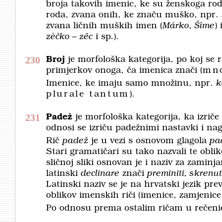
broja takovih imenic, ke su ženskoga ro
roda, zvana onih, ke značu muško, npr.
zvana ličnih muških imen (
Márko
,
Šȋme
)
zèčko – zȇc
i sp
.
).
230
Broj
je morfološka kategorija, po koj se 
primjerkov onoga, ča imenica znači (
mn
Imenice, ke imaju samo množinu, npr.
k
plurale tantum
).
231
Padež
je morfološka kategorija, ka izriče
odnosi se izriču padežnimi nastavki i na
Rič
padež
je u vezi s osnovom glagola
pa
Stari gramatičari su tako nazvali te oblik
sličnoj sliki osnovan je i naziv za zamin
latinski
declinare
znači
preminiti
,
skrenut
Latinski naziv se je na hrvatski jezik pr
oblikov imenskih riči (imenice, zamjenice,
Po odnosu prema ostalim ričam u rečeni