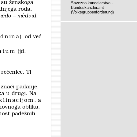
su ženskoga
Savezno kancelarstvo -
Bundeskanzleramt
dnjega roda,
(Volksgruppenförderung)
médo
– mèdvīd
,
ednina
), od već
antum
(jd.
rečenice. Ti
 znači padanje.
ika u drugi. Na
klinacijom
, a
snovnoga oblika.
pnost padežnih