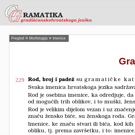
»
»
Pregled
Morfologija
Imenice
Gra
229
Rod, broj i padež
su
gramatičke kat
Svaka imenica hrvatskoga jezika sadrža
Rod je osebina imenice, ka odredjuje, da 
od mogućih trih oblikov, i to muški, žensk
Rod je velikim dijelom vezan i uz značen
značu žensko biće, su ženskoga roda. Gr
Imenice, ke značu stvari ili bića, kod ki
obliku, tj. prema završetku, i to: imeni