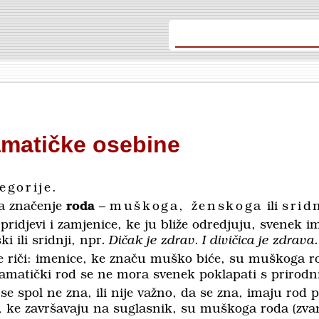
matičke osebine
egorije
.
va značenje
roda
–
muškoga, ženskoga
ili
srid
pridjevi i zamjenice, ke ju bliže odredjuju, svenek 
i ili sridnji, npr
.
Dičak je zdrav. I divičica je zdrava.
je riči: imenice, ke značu muško biće, su muškoga r
amatički rod se ne mora svenek poklapati s prirod
h se spol ne zna, ili nije važno, da se zna, imaju ro
ce, ke završavaju na suglasnik, su muškoga roda (zv