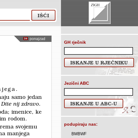
IŠĆI
ponajzad
GH rječnik
ISKANJE U RJEČNIKU
Jezični ABC
njega
.
imaju samo jedan
 Dite nij zdravo.
ISKANJE U ABC-U
oda; imenice, ke
nim rodom.
podupiraju nas:
d prema svojemu
ana manjega
BMBWF