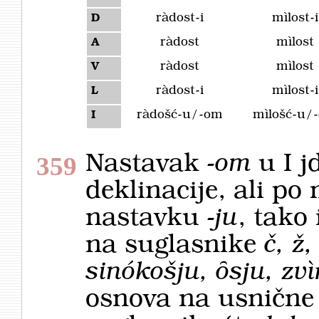
ràdost-i
mìlost-i
D
ràdost
mìlost
A
ràdost
mìlost
V
ràdost-i
mìlost-i
L
ràdošć-u/-om
mìlošć-u/
I
Nastavak
-om
u I 
359
deklinacije, ali po
nastavku
-ju
, tako
na suglasnike
č, ž,
sinókošju, ȏsju, zvi
osnova na usnične 