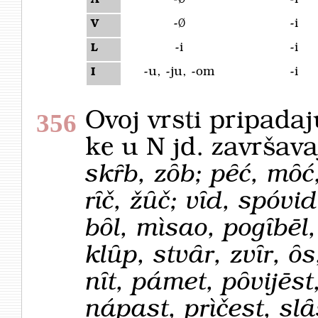
A
-Ø
-i
V
-i
-i
L
-u, -ju, -om
-i
I
Ovoj vrsti pripada
356
ke u N jd. završav
skȓb, zȏb; pȇć, mȏć
rȋč, žȗč; vȋd, spóvi
bȏl, mìsao, pogȋbēl, 
klȗp, stvȃr, zvȋr, ȏ
nȋt, pámet, pȏvijēst
nápast, prìčest, slȃs