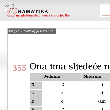
»
»
Pregled
Morfologija
Imenice
Ona ima sljedeće n
355
Jednina
Množina
-Ø
-i
N
-i
-i
G
-i
-am
D
-Ø
-i