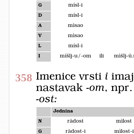
mísl-i
G
mísl-i
D
mìsao
A
mìsao
V
mísl-i
L
míšlj-u/-om
ili
mìšlj-ū
I
Imenice vrsti
i
imaj
358
nastavak
-om
, npr
-ost:
Jednina
ràdost
mìlost
N
ràdost-i
mìlost-i
G