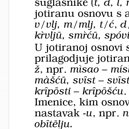
suglasnike (
t, d, l, 
jotiranu osnovu s 
v/vlj, m/mlj, t/ć
,
d
kȑvljū, smȑćū, spóvi
U jotiranoj osnovi 
prilagodjuje jotir
ž
, npr.
mìsao – mís
màšćū, svȋst – svȋst
krȋpōsti – krȋpōšću
.
Imenice, kim osno
nastavak
-u
, npr.
n
obȋtēlju.