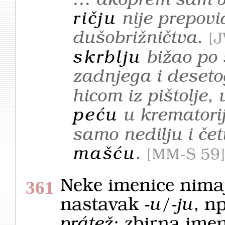
… akoprem sam Je
ričju
nije prepovi
dušobrižničtva.
J
skrblju
bižao po 
zadnjega i deset
hicom iz pištolje,
peću
u kremator
samo nedilju i čet
mašću
.
MM-S 59
Neke imenice nima
361
nastavak
-u/-ju
, n
prátež;
zbirna ime