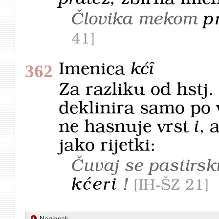
Človika mekom
p
41
Imenica
kćȋ
362
Za razliku od hstj
deklinira samo po 
ne hasnuje vrst
i
, 
jako rijetki:
Čuvaj se pastirsk
kćeri
!
IH-ŠZ 21
Naglasak