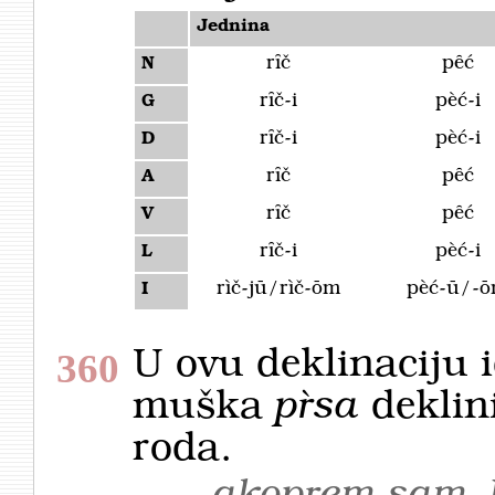
Jednina
rȋč
pȇć
N
rȋč-i
pèć-i
G
rȋč-i
pèć-i
D
rȋč
pȇć
A
rȋč
pȇć
V
rȋč-i
pèć-i
L
rìč-jū/rìč-ōm
pèć-ū/-
I
U ovu deklinaciju 
360
muška
pȑsa
deklin
roda.