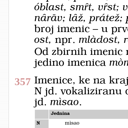
óblast, smȓt, vȓst; 
nȃrāv; lȃž, prátež;
broj imenic – u pr
ost,
npr.
mlàdost, 
Od zbirnih imenic
jedino imenica
mòm
Imenice, ke na kr
357
N jd. vokaliziranu
jd.
mìsao
.
Jednina
mìsao
N