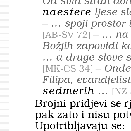
Od svih stran doh
na­estere
ljese s
– … spoji prostor 
– … na 
AB-SV 72
Božjih zapovidi k
… a druge slove s
– Onde 
MK-CS 34
Filipa, evandjelis
sedmerih
…
NZ 
Brojni pridjevi se r
pak zato i nisu pot
Upotribljavaju se: