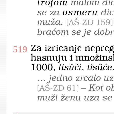
trojom
malom di
se za
osmeru
dic
muža.
AŠ-ZD 159
braćom se je dob
Za izricanje nepre
519
hasnuju i množinsk
1000,
tisȗći
,
tisȗće
… jedno zrcalo uz
– Kot o
AŠ-ZD 61
muži ženu uza s