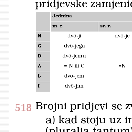
pridjevske zamjen
Jednina
m. r.
sr. r.
dvȏ-ji
dvȏ-je
N
dvȏ-jega
G
dvȏ-jemu
D
= N ili G
=N
A
dvȏ-jem
L
dvȏ-jim
I
Brojni pridjevi se
518
a) kad stoju uz 
(pluralia tantum