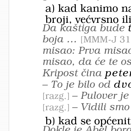
a) kad kanimo nag
broji, većvrsno il
Da kaštiga bude
boja …
MMM-J 31
misao: Prva misao
misao, da će te o
Kripost čina
pete
– To je bilo od
dv
– Pulover je
razg.
– Vidili smo
razg.
b) kad se općenit
Dokle je Abel bora