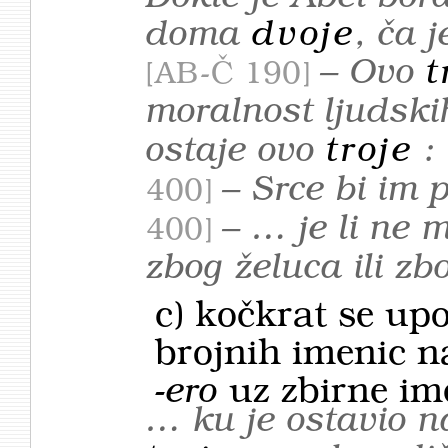
doma
dvoje
, ča 
– Ovo
t
AB-Č 190
moralnost ljudsk
ostaje ovo
troje
:
– Srce bi im 
400
– … je li ne 
400
zbog želuca ili zb
c) kočkrat se upo
brojnih imenic 
-ero
uz zbirne i
… ku je ostavio n