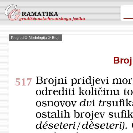
»
»
Pregled
Morfologija
Broji
Broj
Brojni pridjevi moru
517
odrediti količinu t
osnovov
dv
i
tr
sufi
ostalih brojev suf
déseteri/dèseteri).