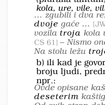
kola, ure, vile, vi
… zgubili i dva re
dvoje
gaće …
JW
vozila
troja
kola 
– Nismo on
CS 61
Na stolu ležu
tro
b) ili kad je gov
broju ljudi, pred
npr.:
Ovde opisane kaš
deseterim
kašti