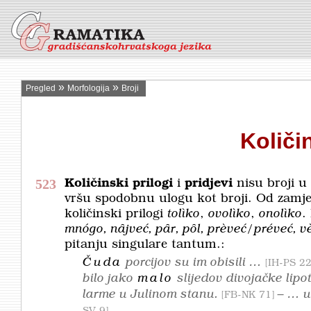
»
»
Pregled
Morfologija
Broji
Količin
523
Količinski prilogi
i
pridjevi
nisu broji u
vršu spodobnu ulogu kot broji. Od zamjen
količinski prilogi
tolìko
,
ovolìko
,
onolìko
.
mnógo, nȃjveć, pȃr, pȏl, prèveć/préveć, 
pitanju singulare tantum.:
Čuda
porcijov su im obisili …
IH-PS 2
bilo jako
malo
slijedov divojačke lipo
larme u Julinom stanu.
– … u
FB-NK 71