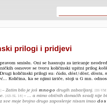
ski prilogi i pridjevi
 pravom smislu. Oni se hasnuju za izricanje neodredj
ičkih osnovov se tvoru količinski upitni prilog
kolì
 Drugi količinski prilogi su:
čùda, dóst/dòst, dòsta, 
vèć…
Količina, ka se njimi izriče, stoji u G mn. odnos
– Zatim bilo je još
mnogo
drugih zabavljanj.
2
IH-VM
te.
– … a mimo običnih domaćih svadj nije bi
AB-SL 18
z sve moje brojno drugo zaposlenje nisam imao
dos