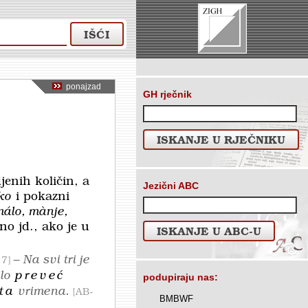
IŠĆI
ponajzad
GH rječnik
ISKANJE U RJEČNIKU
enih količin, a
Jezični ABC
ko
i pokazni
málo, mànje,
no jd., ako je u
ISKANJE U ABC-U
– Na svi tri je
 7
lo
preveć
podupiraju nas:
ta
vrimena.
AB-
BMBWF