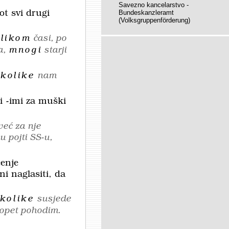
Savezno kancelarstvo -
ot svi drugi
Bundeskanzleramt
(Volksgruppenförderung)
olikom
časi, po
a,
mnogi
starji
kolike
nam
si
-imi
za muški
 već za nje
 pojti SS-u,
enje
i naglasiti, da
kolike
susjede
 opet pohodim.