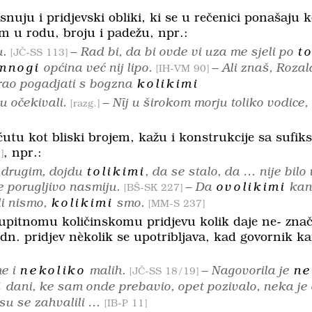
uju i pridjevski obliki, ki se u rečenici ponašaju k
om u rodu, broju i padežu, npr.:
u.
– Rad bi, da bi ovde vi uza me sjeli po
t
JČ-SS 113
mnogi
općina već nij lipo.
– Ali znaš, Rozal
IH-VM 90
rao pogadjati s bogzna
kolikimi
u očekivali.
– Nȋj u širokom morju toliko vodice,
razg.
i ćutu kot bliski brojem, kažu i konstrukcije sa sufik
, npr.:
2
 drugim, dojdu
tolikimi
, da se stalo, da … nije bilo
 porugljivo nasmiju.
– Da
ovolikimi
kanu
BŠ-SK 227
i nismo,
kolikimi
smo.
MM-S 237
 upitnomu količinskomu pridjevu
kolik
daje
ne-
znač
dn. prid­jev
nèkolik
se upotribljava, kad govornik kan
e i
nekoliko
malih.
– Nagovorila je
ne
JČ-SS 18/19
i
dani, ke sam onde prebavio, opet pozivalo, neka je
 su se zahvalili …
IB-P 11