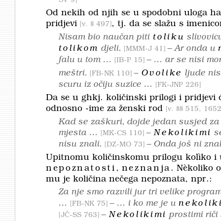
SV 9
Od nekih od njih se u spodobni uloga hasn
pridjevi
, tj. da se slažu s imenic
v. § 497
Nisam bio naučan piti
toliku
slivovic
tolikom
djeli.
– Ar onda u
MMM-J 41
falu u tom …
– … ar se nisi mo
IB-P 15
meštri.
–
Ovolike
ljude nis
FB-NK 110
scuru iz očiju suzice …
FK-JNP 226
Da se u ghkj. količinski prilogi i pridjev
odnosno
-ime
za ženski rod
v. §§ 515, 165
Kad se zaškuri, dojde jedan susjed za
mjesta …
–
Nekolikimi
se
MK-CS 110
nisu znali.
– Onda još ni znal
DZ-MO 73
Upitnomu količinskomu prilogu
kolìko
i
nepoznatosti
,
neznanja
.
Nèkoliko
o
mu je količi­na nečega nepoznata, npr.:
Za nje smo razvili jur tri velike program
…
– … i ko me je u
nekolik
FB-NK 75
–
Nekolikimi
prostimi riči
JČ-SS 763