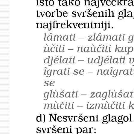
isto tako najvećkra
tvorbe svršenih gla
najfrekventniji.
lȃmati – zlȃmati g
ùčiti – naùčiti ku
djélati – udjélati 
ȋgrati se – naȋgra
se
glùšati – zaglùšat
mùčiti – izmùčiti k
d) Nesvršeni glagol
svršeni par: