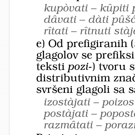
kupòvati – kȗpiti p
dȃvati – dàti pȗšć
rȋtati – rȋtnuti stà
e) Od prefigiranih 
glagolov se prefiks
teksti
pozi-
) tvoru 
distributivnim zn
svršeni glagoli sa
izostàjati – poizos
postàjati – popostà
razmȃtati – poraz