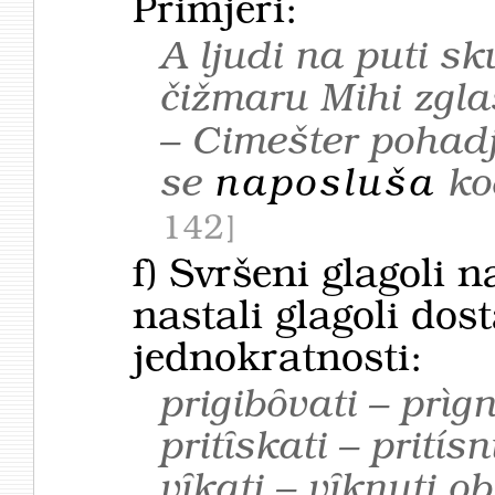
Primjeri:
A ljudi na puti s
čižmaru Mihi zgl
– Cimešter pohad
se
naposluša
ko
142
f) Svršeni glagoli 
nastali glagoli dos
jednokratnosti:
prigibȏvati – prìgn
pritȋskati – prití
vȋkati – vȋknuti o