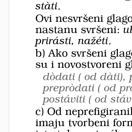
stàti
.
Ovi nesvršeni glago
nastanu svršeni:
u
prirásti, nažéti
.
b) Ako svršeni glag
su i novostvoreni g
dòdati (
od
dàti),
prepròdati (
od
pr
postáviti (
od
stávi
c) Od neprefigirani
imaju tvorbeni for