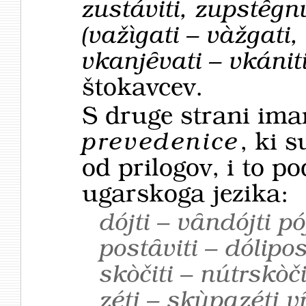
zustáviti, zupstȇgnu
(važìgati – vàžgati,
vkanjȇvati – vkániti
štokavcev.
S druge strani ima
prevedenice
, ki s
od prilogov, i to p
ugarskoga jezika:
dójti – vȃndójti pój
postȃviti – dólipos
skòčiti – nútrskòči
zéti – skùpazéti v