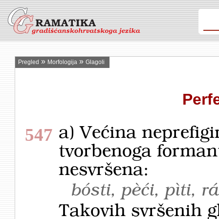
»
»
Pregled
Morfologija
Glagoli
Perfe
a) Većina neprefigi
547
tvorbenoga formanta 
nesvršena:
bósti, pèći, pìti, r
Takovih svršenih g