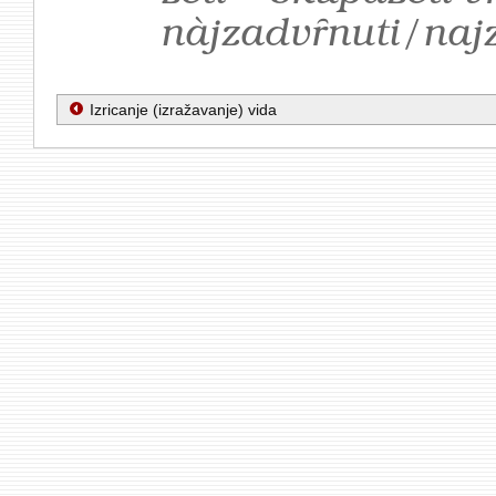
nàjzadvȓnuti/naj
Izricanje (izražavanje) vida