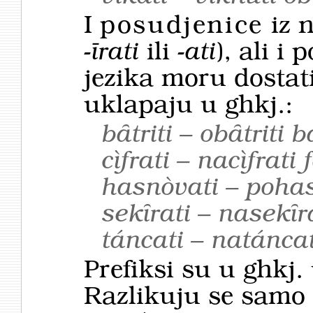
I
posudjenice
iz 
-īrati
ili
-ati
), ali i
jezika moru dostati
uklapaju u ghkj.:
bȃtriti – obȃtriti 
cìfrati – nacìfrati
hasnòvati – pohasn
sekȋrati – nasekȋr
táncati – natáncat
Prefiksi su u ghkj. 
Razlikuju se samo 