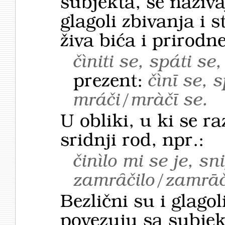
subjekta, se naziv
glagoli zbivanja i 
živa bića i prirodn
čìniti se, spáti se
prezent:
čìnī se, s
mráči/mràčī se.
U obliki, u ki se ra
sridnji rod, npr.:
činìlo mi se je, sn
zamrȃčilo/zamrāčì
Bezlični su i glagol
povezuju sa subjek