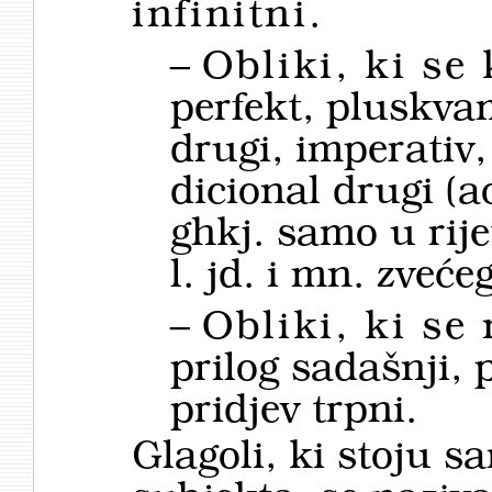
infinitni
.
–
Obliki, ki se
perfekt, pluskvam
drugi, imperativ,
dicional drugi (a
ghkj. samo u rije
l. jd. i mn. zveć
–
Obliki, ki se
prilog sadašnji, p
pridjev trpni.
Glagoli, ki stoju sa