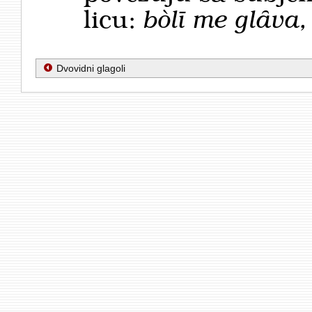
licu:
bòlī me glȃva,
Dvovidni glagoli