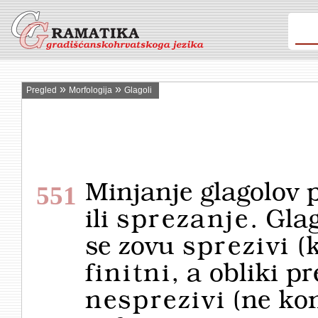
»
»
Pregled
Morfologija
Glagoli
Minjanje glagolov p
551
ili
sprezanje
. Gla
se zovu
sprezivi
(k
finitni
, a obliki p
nesprezivi
(ne kon