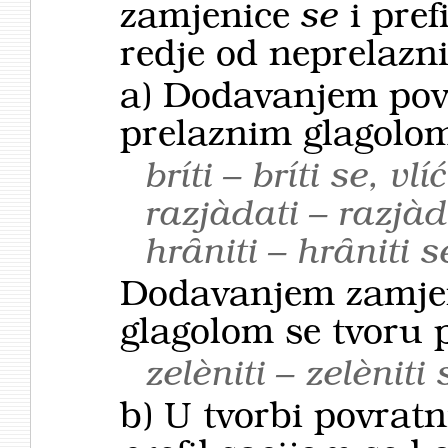
zamjenice
se
i pref
redje od nepre­lazn
a) Dodavanjem pov
prelaznim glagolom 
bríti – bríti se, vlí
razjàdati – razjàd
hrȃniti – hrȃniti s
Dodavanjem zamje
glagolom se tvoru p
zelèniti – zelèniti 
b) U tvorbi povrat