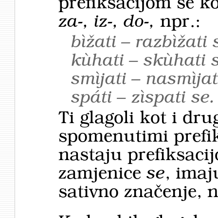
prefiksacijom se ko
za-, iz-, do-,
npr.:
bìžati – razbìžati 
kùhati – skùhati s
smìjati – nasmìjat
spáti – zìspati se.
Ti glagoli kot i dru
spomenutimi prefik
nastaju prefiksac
zamjenice
se
, imaj
sativno značenje, 