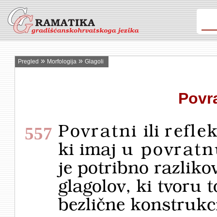
»
»
Pregled
Morfologija
Glagoli
Povra
Povratni
ili
refle
557
ki imaj
u povrat­
je potribno razliko
glagolov, ki tvoru
bezlične konstrukci