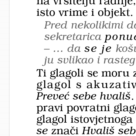
na vršitelju radnje,
isto vrime i objekt.
Pred nekolikimi d
sekretarica
ponu
– … da
se je
koš
ju svlikao i rast
Ti glagoli se moru
glagol s akuzat
Preveć sebe hvališ
.
pravi povratni glag
glagol istovjetnoga
se
znači
Hvališ se