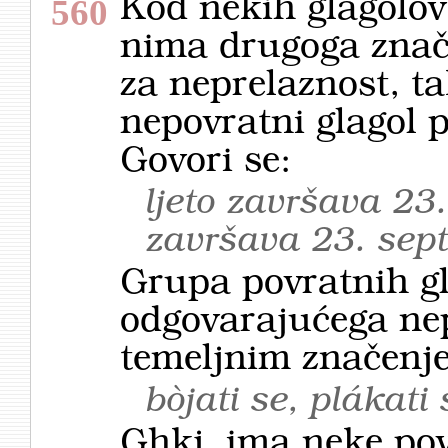
Kod nekih glagolo
560
nima drugoga znače
za neprelaznost, ta
nepovratni glagol p
Govori se:
ljeto završava 23
završava 23. sep
Grupa povratnih g
odgovarajućega nep
temeljnim značenje
bòjati se, plákati 
Ghkj. ima neke povr