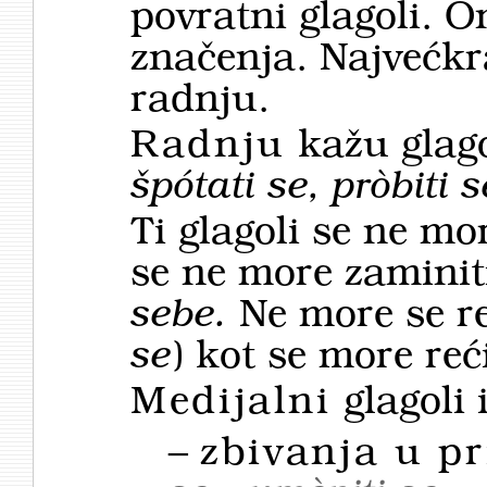
povratni glagoli. O
značenja. Najvećkra
radnju.
Radnju
kažu glago
špótati se, pròbiti 
Ti glagoli se ne mor
se ne more zamini
sebe.
Ne more se r
se
) kot se more reć
Medijalni
glagoli 
–
zbivanja u pr