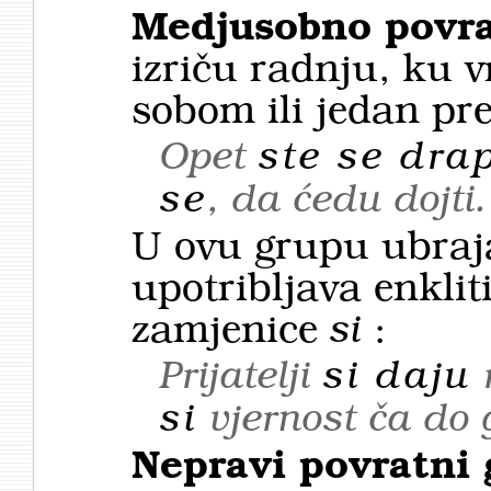
Medjusobno povrat
izriču radnju, ku v
sobom ili jedan p
Opet
ste se drap
se
, da ćedu dojti
U ovu grupu ubraja
upotribljava enklit
zamjenice
si
:
Prijatelji
si daju
si
vjernost ča do
Nepravi povratni 