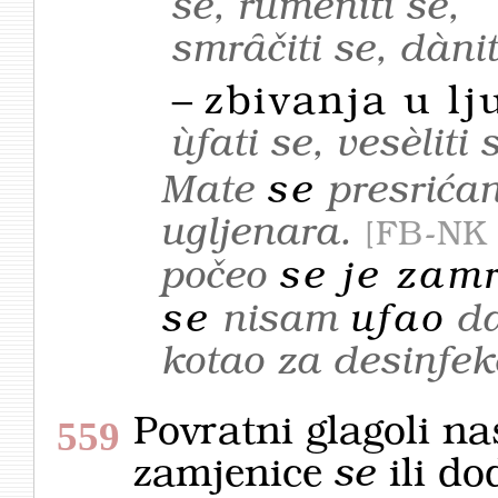
se, rumèniti se,
smrȃčiti se, dànit
–
zbivanja u lj
ùfati se, vesèliti 
Mate
se
presrića
ugljenara.
FB-NK
počeo
se je zamr
se
nisam
ufao
da
kotao za desinfe
Povratni glagoli n
559
zamjenice
se
ili do