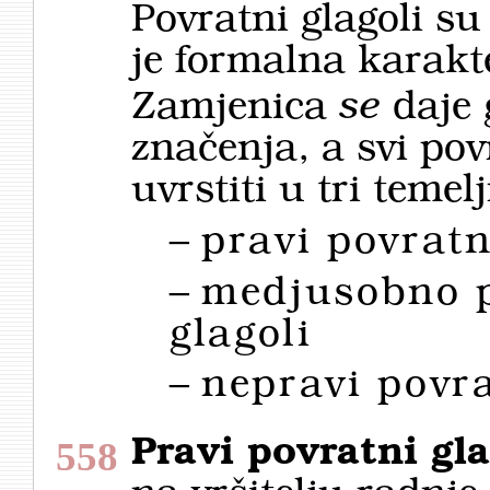
Povratni glagoli s
je formalna karakte
Zamjenica
se
daje 
značenja, a svi pov
uvrstiti u tri temel
–
pravi povratn
–
medjusobno p
glagoli
–
nepravi povra
Pravi povratni gla
558