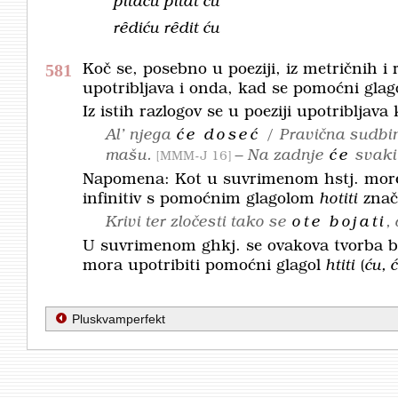
pȋtaću pȋtat ću
rȇdiću rȇdit ću
581
Koč se, posebno u poeziji, iz metričnih i r
upotribljava i onda, kad se pomoćni glag
Iz istih razlogov se u poeziji upotribljava
Al’ njega
će doseć
/ Pravična sudbi
mašu.
– Na zadnje
će
svaki
MMM-J 16
Napomena: Kot u suvrimenom hstj. moremo 
infinitiv s pomoćnim glagolom
hotiti
znač
Krivi ter zločesti tako se
ote bojati
,
U suvrimenom ghkj. se ovakova tvorba b
mora upotribiti pomoćni glagol
htiti
(
ću, 
Pluskvamperfekt