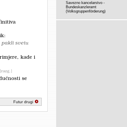
Savezno kancelarstvo -
Bundeskanzleramt
(Volksgruppenförderung)
initiva
ik:
 pakli svetu
rimjere, kade i
razg.
dućnosti se
Futur drugi