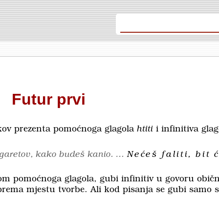
Futur prvi
ikov prezenta pomoćnoga glagola
htiti
i infinitiva glag
cigaretov, kako budeš kanio. …
Nećeš faliti, bit 
om pomoćnoga glagola, gubi infinitiv u govoru obič
prema mjestu tvorbe. Ali kod pisanja se gubi samo 