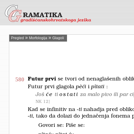
»
»
Pregled
Morfologija
Glagoli
580
Futur prvi
se tvori od nenaglašenih obl
Futur prvi glagola
pèći
i
pȋtati
:
Još
će
ti
ostati
za malo pivo ili par 
NK 12
Kad se infinitiv na
-ti
nahadja pred oblik
-ti,
tako da dolazi do jednačenja fonema 
Govori se: Piše se: