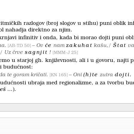
itmičkih razlogov (broj slogov u stihu) puni oblik inf
ol nahadja direktno za njim.
 krnjavi infinitiv i onda, kada bi morao dojti puni obl
na.
– Ov
će
nam
zakuhat
kašu,/
Štat
va
AB-TD 50
/ Uz črve
sagnjit
!
MMM-J 25
u starjoj gh. književnosti, ali i u govoru, najti p
i budućnost:
 da te goram kričati.
– Oni
(h)te
zutra
dojti.
KN 165
udućnosti ubraja med regionalizme, a za tvorbu bu
ćeš …
).