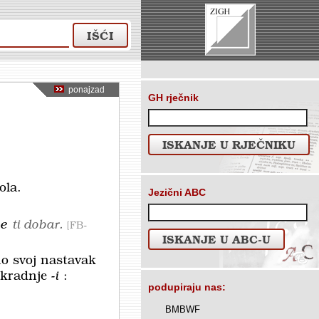
IŠĆI
ponajzad
GH rječnik
ISKANJE U RJEČNIKU
ola.
Jezični ABC
će
ti dobar.
FB-
ISKANJE U ABC-U
no svoj nastavak
skradnje
-i
:
podupiraju nas:
BMBWF