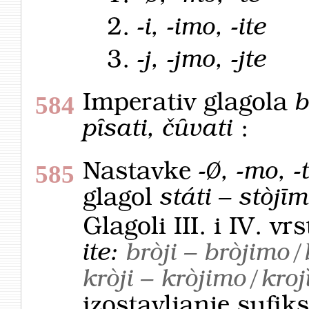
2.
-i, -imo, -ite
3.
-j, -jmo, -jte
Imperativ glagola
b
584
pȋsati, čȗvati
:
Nastavke
-Ø, -mo, -
585
glagol
státi – stòjīm
Glagoli III. i IV. v
ite:
bròji – bròjimo/
kròji – kròjimo/kroj
izostavljanje su­fik