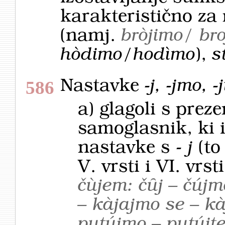
karakteristično za 
(namj.
bròjimo/ br
hòdimo/hodìmo
),
s
Nastavke
-j, -jmo, -
586
a) glagoli s pre
samoglasnik, ki 
nastavke s -
j
(to
V. vrsti i VI. vrsti
čùjem: čȗj – čújm
– kàjajmo se – kà
putújmo – putújte