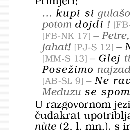
Primjeri:
…
kupi si
gulaš
potom
dojdi
!
FB
– Petre
FB-NK 17
jahat!
–
PJ-S 12
–
Glej
t
MM-S 13
Posežimo
najzad
–
Ne rav
AB-SL 9
Meduzu
se spom
U razgovornom jezi
čudakrat upotriblj
nùte
(2. l. mn.), s 