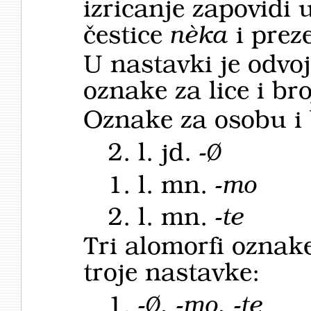
izricanje zapovidi u
čestice
nèka
i prez
U nastavki je odvo
oznake za lice i bro
Oznake za osobu i 
2. l. jd.
-Ø
1. l. mn.
-mo
2. l. mn.
-te
Tri alomorfi oznak
troje nastavke:
1.
-Ø, -mo, -te