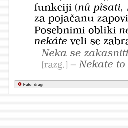
funkciji (
nȗ pȋsati,
za pojačanu zapovi
Posebnimi obliki
n
nekáte
veli se zabr
Neka se zakasnit
– Nekate to 
razg.
Futur drugi