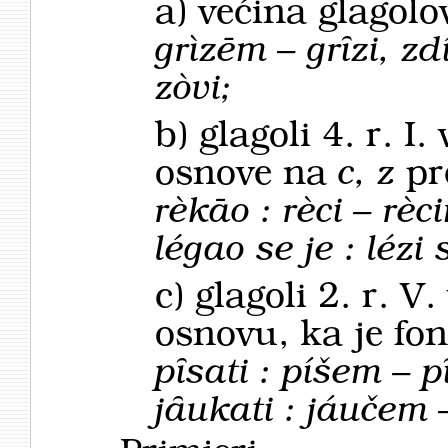
a) većina glagolo
grìzēm – grȋzi, z
zòvi;
b) glagoli 4. r. I
osnove na
c, z
p
rèkāo : rèci – rèc
légao se je : lézi 
c) glagoli 2. r. V
osnovu, ka je fo
pȋsati : píšem – 
jȃukati : jáučem 