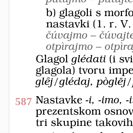
b) glagoli s morf
nastavki (1. r. V.
čúvajmo – čúvajte
otpìrajmo – otpìra
Glagol
glédati
(i sv
glagola) tvoru imp
glȇj/glédaj, pòglēj
Nastavke
-i, -imo, -
587
prezentskom osnov
tri skupine takovih