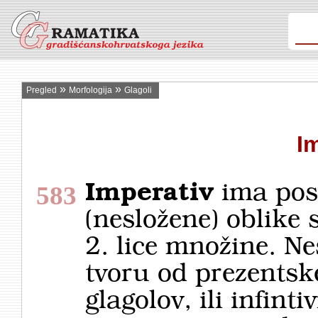
»
»
Pregled
Morfologija
Glagoli
I
Imperativ
ima pos
583
(nesložene) oblike s
2. lice množine. Ne
tvoru od prezentsk
glagolov, ili infint