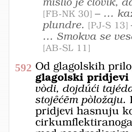
mislio je človik, 
– … ka
FB-NK 30
plundre.
PJ-S 13
… Smokva se vese
AB-SL 11
Od glagolskih pril
592
glagolski pridjevi
vòdi, dojdúći tajéd
stojȇćēm pòložaju.
pridjevi hasnuju ko
cirkum­flektiranog