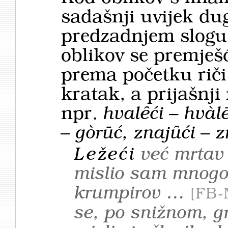
sadašnji uvijek du
predzadnjem slogu
oblikov se premješ
prema početku riči
kratak, a prijašnji
npr.
hvalȇći – hvàlē
– gòrūć, znajȗći – 
Ležeći
već mrtav 
mislio sam mnogo
krumpirov …
FB-
se, po snižnom, g