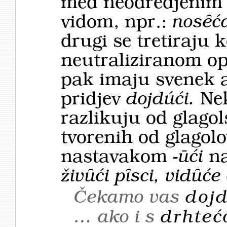
med neodredjenim i
vidom, npr.:
nosȇć
drugi se tretiraju 
neutraliziranom op
pak imaju svenek a
pridjev
dojdúći.
Nek
razlikuju od glagol
tvorenih od glagolov 
nastavakom
-ūći
na
živȗći pȋsci, vidȗće
Čekamo vas
doj
… ako i s
drhte