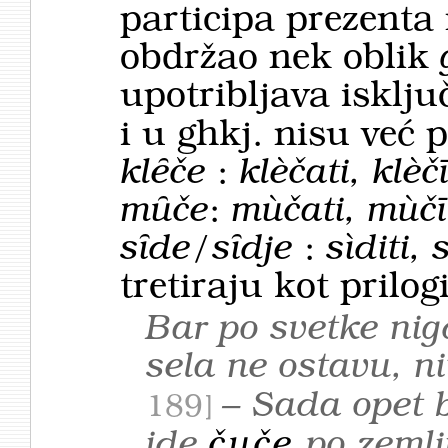
participa prezenta 
obdržao nek oblik
upotribljava isklju
i u ghkj. nisu već 
klȇče
:
klèčati, klèč
mȗče
:
mùčati, mùč
sȋde/sȋdje
:
sìditi,
tretiraju kot prilogi
Bar po svetke nig
sela ne ostavu, n
– Sada opet b
189
ide
čuče
po zemlj