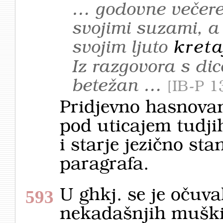
… godovne večere
svojimi suzami, a 
svojim ljuto
kret
Iz razgovora s dic
betežan …
IB-P 1
Pridjevno hasnovanj
pod uticajem tudjih
i starje jezično sta
para­grafa.
U ghkj. se je očuva
593
nekadašnjih muški