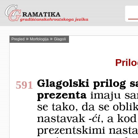
»
»
Pregled
Morfologija
Glagoli
Pril
Glagolski prilog s
591
prezenta
imaju sam
se tako, da se obli
nastavak
-ći
, a kod 
prezentskimi nast