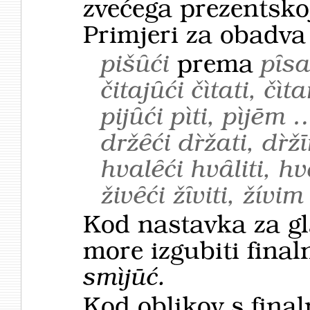
zvećega prezentsk
Primjeri za obadva
pišȗći
prema
pȋsa
čitajȗći čìtati, čì
pijȗći pìti, pìjēm 
držȇći dȑžati, dȑ
hvalȇći hvȃliti, 
živȇći žȋviti, žívi
Kod nastavka za gl
more izgubiti final
smìjūć.
Kod oblikov s fina