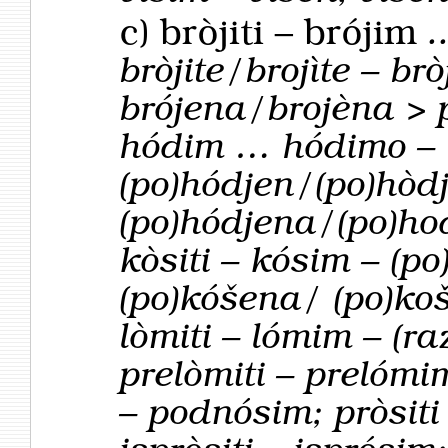
c)
bròjiti – brójim
.
bròjite/brojìte – brò
brójena/brojèna > p
hódim … hódimo – h
(po)hódjen/(po)hòd
(po)hódjena/(po)hod
kòsiti – kósim – (p
(po)kóšena/ (po)koš
lòmiti – lómim – (ra
prelòmiti – prelómi
– podnósim; pròsit