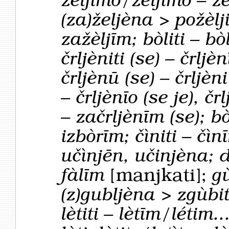
žèljimo/željìmo –
žè
(za)željèna > požèlji
zažèljīm;
bòliti – b
črljèniti (se) – črlj
črljènū (se) – črljèn
– črljènīo (se je), čr
– začrljènīm (se);
bò
izbòrīm; čìniti – čìn
učìnjēn, učinjèna; d
fàlīm
[manjkati];
gù
(z)gubljèna > zgùbi
lètiti – lètīm/létim.