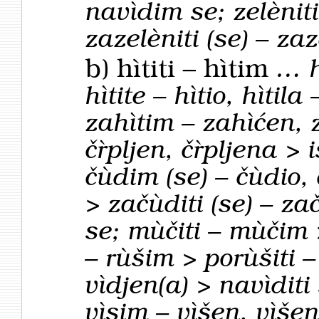
navìdim se; zelèniti
zazelèniti (se) – za
b)
hìtiti – hìtim
… h
hìtite – hìtio, hìtila
zahìtim – zahìćen, z
čȑpljen, čȑpljena > i
čùdim (se) – čùdio, 
> začùditi (se) – za
se; mùčiti – mùčim 
– rùšim > porùšiti –
vìdjen(a) > navìditi
vìsim – vìšen, vìše