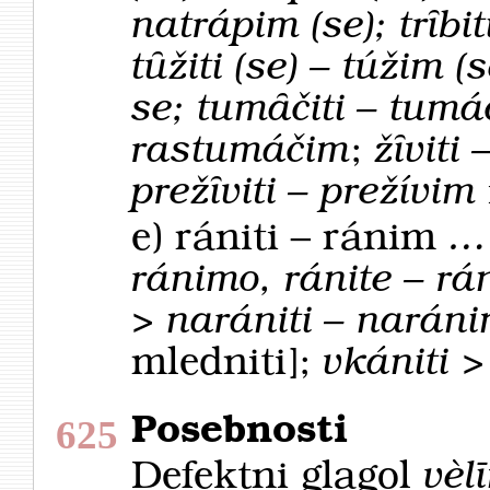
natrápim (se); trȋbit
tȗžiti (se) – túžim (
se; tumȃčiti – tumá
rastumáčim
;
žȋviti
prežȋviti – prežívim
e)
rániti – ránim
… 
ránimo, ránite – rá
> narániti – naránim
mledniti];
vkániti >
Posebnosti
625
Defektni glagol
vèl