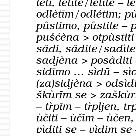
lèti, lètite/letìte – l
odlètīm/odlétim; pùs
pȗstimo, pȗstite – 
pušćèna > otpùstiti
sȃdi, sȃdite/sadìte
sadjèna > posàditi 
sidȋmo … sìdū – sìdī
(za)sidjèna > odsìdi
škùrīm se > zaškùrit
– tȑpīm – tȑpljen, tr
ùčiti – ùčīm – ùčen
vìditi se – vìdim se 