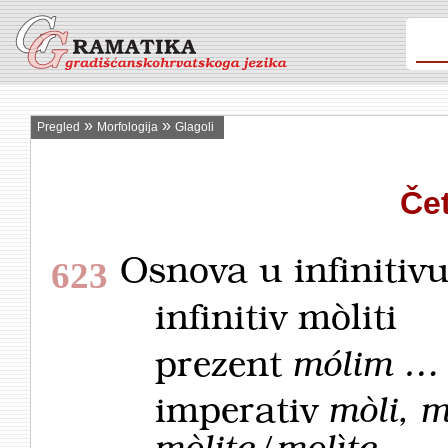
»
»
Pregled
Morfologija
Glagoli
Čet
Osnova u infinitiv
623
infinitiv
mòliti
prezent
mólim … 
imperativ
mòli, 