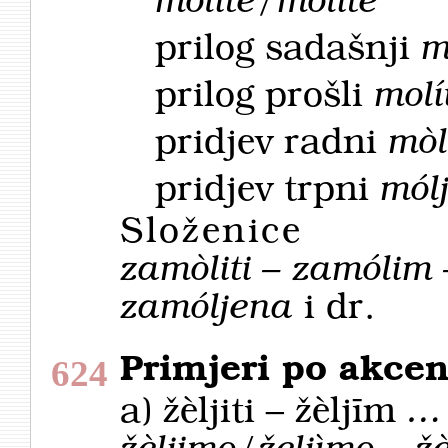
mòlite/molìte
prilog sadašnji
m
prilog prošli
molí
pridjev radni
mòl
pridjev trpni
mól
Složenice
zamòliti – zamólim 
zamóljena
i dr.
Primjeri po akcen
624
a)
žèljiti – žèljīm
… 