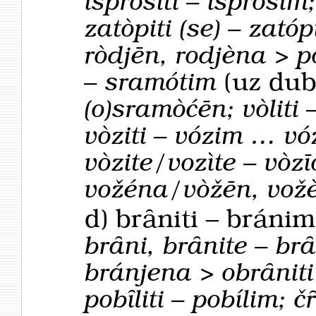
ispròsiti – isprósim;
zatòpiti (se) – zatóp
ròdjēn, rodjèna > p
– sramótim
(uz du
(o)sramòćēn; vòliti 
vòziti – vózim … vó
vòzite/vozìte – vòzī
vožéna/vòžēn, vo
d)
brȃniti – bráni
brȃni, brȃnite – brȃ
bránjena > obrȃniti 
pobȋliti – pobílim; č