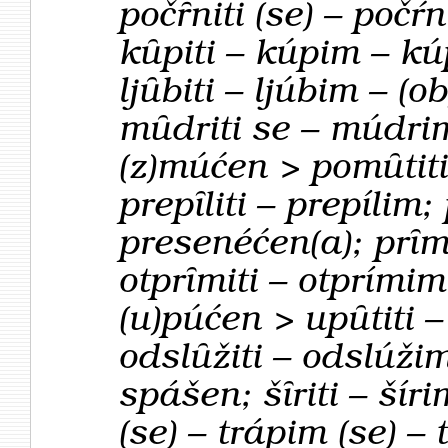
počȓniti (se) – počŕ
kȗpiti – kúpim – kú
ljȗbiti – ljúbim – (o
mȗdriti se – múdrim
(z)múćen > pomȗtiti 
prepȋliti – prepílim
presenéćen(a); prȋm
otprȋmiti – otprímim;
(u)púćen > upȗtiti –
odslȗžiti – odslúži
spášen; šȋriti – šíri
(se) – trápim (se) – 