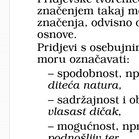
značenjem takaj mo
značenja, odvisno 
osnove.
Pridjevi s osebujn
moru označavati:
– spodobnost, np
diteća natura,
– sadržajnost i o
vlasast dičak,
– mogućnost, np
podnošljiv ter,