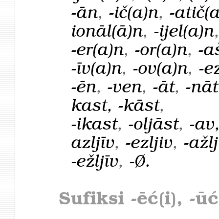
-ān
,
-ič(a)n
,
-atič(
ionāl(ā)n
,
-ijel(a)n
-er(a)n
,
-or(a)n
,
-a
-īv(a)n
,
-ov(a)n
,
-e
-ēn
,
-ven
,
-āt
,
-nāt
kast, -kāst
,
-ikast
,
-oljāst
,
-av
azljīv
,
-ezljiv
,
-ažlj
-ežljīv
,
-Ø.
Sufiksi
-ēć(i), -ūć