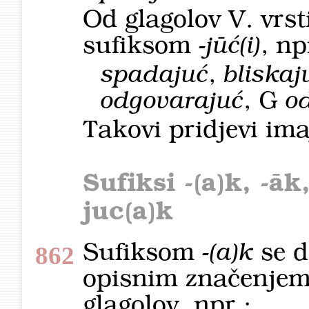
Od glagolov V. vrsti
sufiksom
-jūć(i)
, np
spadajuć
,
bliskaju
odgovarajuć
, G
o
Takovi pridjevi im
Sufiksi
-(a)k, -āk
juc(a)k
Sufiksom
-(a)k
se d
862
opisnim značenjem
glagolov, npr.: