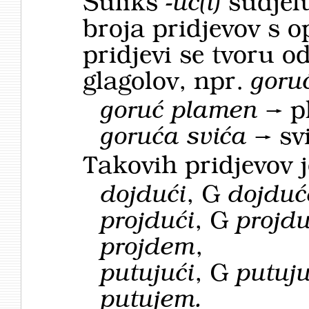
Sufiks
-ūć(i)
sudjelu
broja pridjevov s 
pridjevi se tvoru 
glagolov, npr.
goru
goruć plamen
→
p
goruća svića
→
svi
Takovih pridjevov j
dojdući
, G
dojduć
projdući
, G
projdu
projdem
,
putujući
, G
putuj
putujem.