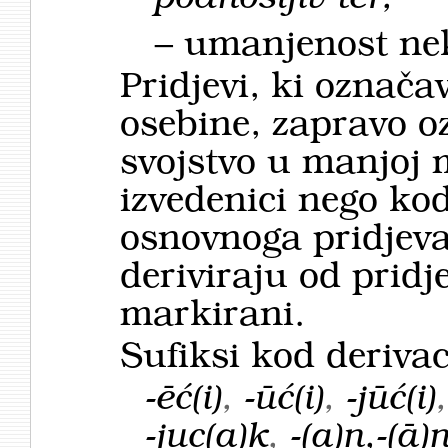
– umanjenost nek
Pridjevi, ki označ
osebine, zapravo o
svojstvo u manjoj m
izvedenici nego kod
osnovnoga pridjeva.
deriviraju od pridj
markirani.
Sufiksi kod derivac
-ēć(i)
,
-ūć(i)
,
-jūć(i)
-juc(a)k
,
-(a)n,-(ā)