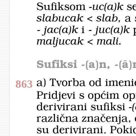
Sufiksom
-uc(a)k
s
slabucak < slab,
a
-
jac(a)k
i -
juc(a)k
p
maljucak < mali.
Sufiksi
-(a)n, -(ā)
a) Tvorba od imeni
863
Pridjevi s općim o
derivirani sufiksi
-
različna značenja,
su derivirani. Pok