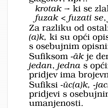
krotak
→
ki se zla
fuzak < fuzati se
Za razliku od osta
(a)k,
ki su opći opi
s osebujnim opisn
Sufiksom
-āk
je de
jedan
,
jedna
s opći
pridjev ima brojev
Sufiksi
-ūc(a)k, -ja
pridjevi s osebujn
umanjenosti.