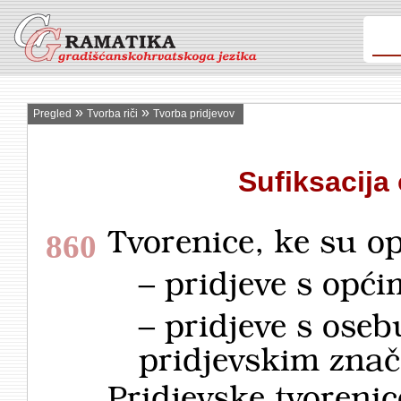
»
»
Pregled
Tvorba riči
Tvorba pridjevov
Sufiksacija
Tvorenice, ke su opi
860
– pridjeve s opć
– pridjeve s oseb
pridjevskim zna
Pridjevske tvoreni