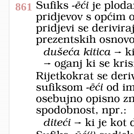
Sufiks
-ēći
je ploda
861
pridjevov s općim 
pridjevi se derivir
prezentskih osnovo
dušeća kitica
→
ki
→
oganj ki se kris
Rijetkokrat se deri
sufiksom
-ēći
od im
osebujno opisno zn
spodobnost, npr.:
diteći
→
ki je kot d