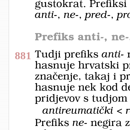
gustokrat. Prefiksi
anti-
,
ne-
,
pred-
,
pr
Prefiks
anti-, ne-
Tudji prefiks
anti-
n
881
hasnuje hrvatski p
značenje, takaj i p
hasnuje nek kod de
pridjevov s tudjom
antireumatički < 
Prefiks
ne-
negira 