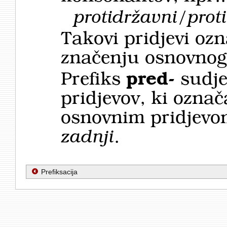
protidržavni/prot
Takovi pridjevi ozn
značenju osnovnoga
Prefiks
pred-
sudje
pridjevov, ki označ
osnovnim pridjevo
zadnji
.
Prefiksacija