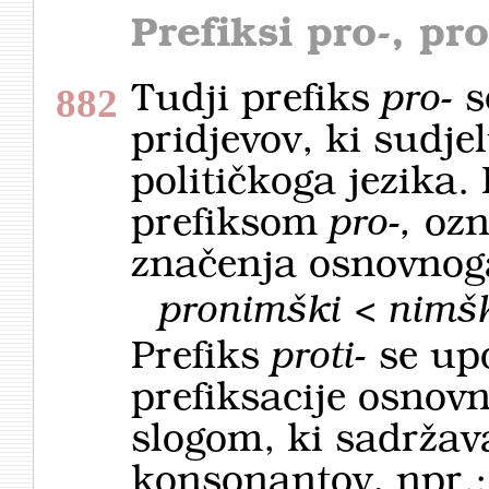
Prefiksi
pro-, pro
Tudji prefiks
pro-
s
882
pridjevov, ki sudje
političkoga jezika. 
prefiksom
pro-,
ozn
značenja osnovnoga
pronimški < nimšk
Prefiks
proti-
se upo
prefiksacije osnovn
slogom, ki sadrža
konsonantov, npr.: