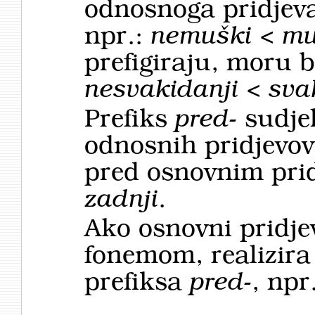
odnosnoga pridjeva.
npr.:
nemuški < mu
prefigiraju, moru bi
nesvakidanji < sva
Prefiks
pred-
sudjel
odnosnih pridjevov
pred osnovnim pri
zadnji
.
Ako osnovni pridje
fonemom, realizira
prefiksa
pred-
, npr