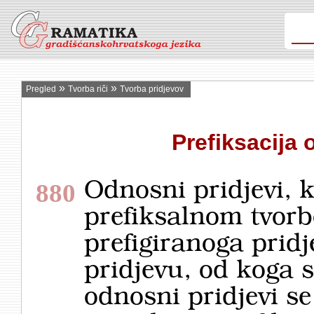
»
»
Pregled
Tvorba riči
Tvorba pridjevov
Prefiksacija
Odnosni pridjevi, k
880
prefiksalnom tvor
prefigiranoga pri
pridjevu, od koga s
odnosni pridjevi s