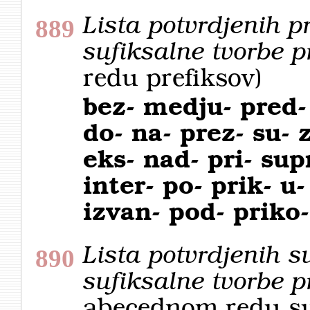
Lista potvrdjenih p
889
sufiksalne tvorbe 
redu prefiksov)
bez- medju- pred-
do- na- prez- su- 
eks- nad- pri- sup
inter- po- prik- u-
izvan- pod- priko-
Lista potvrdjenih s
890
sufiksalne tvorbe 
abecednom redu su