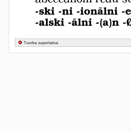
-ski -ni -ionālni -
-alski -ālni -(a)n -
Tvorba superlativa