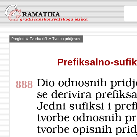
»
»
Pregled
Tvorba riči
Tvorba pridjevov
Prefiksalno-sufi
Dio odnosnih pridje
888
se derivira prefik
Jedni sufiksi i pre
tvorbe odnosnih pr
tvorbe opisnih prid