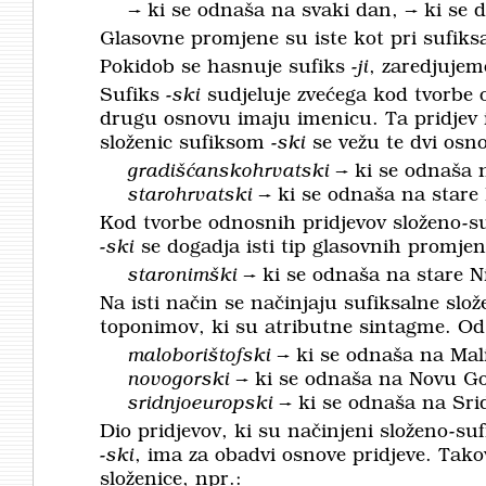
→ ki se odnaša na svaki dan, → ki se 
Glasovne promjene su iste kot pri sufiks
Pokidob se hasnuje sufiks
-ji
, zaredjujem
Sufiks
-ski
sudjeluje zvećega kod tvorbe o
drugu osnovu imaju imenicu. Ta pridjev i
složenic sufiksom
-ski
se vežu te dvi os
gradišćanskohrvatski
→ ki se odnaša 
starohrvatski
→ ki se odnaša na stare
Kod tvorbe odnosnih pridjevov složeno-
-ski
se dogadja isti tip glasovnih promjeno
staronimški
→ ki se odnaša na stare N
Na isti način se načinjaju sufiksalne slož
toponimov, ki su atributne sintagme. Od 
maloborištofski
→ ki se odnaša na Mali
novogorski
→ ki se odnaša na Novu G
sridnjoeuropski
→ ki se odnaša na Sr
Dio pridjevov, ki su načinjeni složeno-
-ski
, ima za obadvi osnove pridjeve. Takov
složenice, npr.: