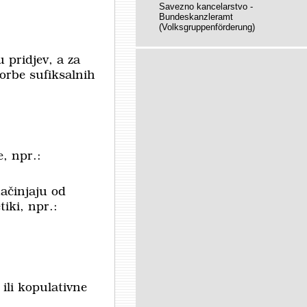
Savezno kancelarstvo -
Bundeskanzleramt
(Volksgruppenförderung)
 pridjev, a za
orbe sufiksalnih
e, npr.:
načinjaju od
iki, npr.:
 ili kopulativne