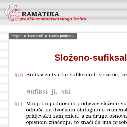
»
»
Pregled
Tvorba riči
Tvorba pridjevov
Složeno-sufiksa
910
Sufiksi za tvorbu sufiksalnih složenic, k
Sufiksi
-ji, -ski
911
Manji broj odnosnih pridjevov složeno-su
odnaša na dvočlanu sintagmu s vrimensk
pridjevsku zamjenicu, a za drugu osnovu
opisnom značenju, to znači da ima preob