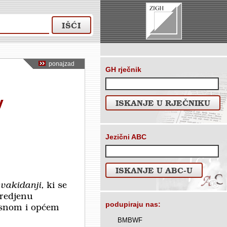
IŠĆI
ponajzad
GH rječnik
v
ISKANJE U RJEČNIKU
Jezični ABC
ISKANJE U ABC-U
svakidanji,
ki se
redjenu
podupiraju nas:
osnom i općem
BMBWF