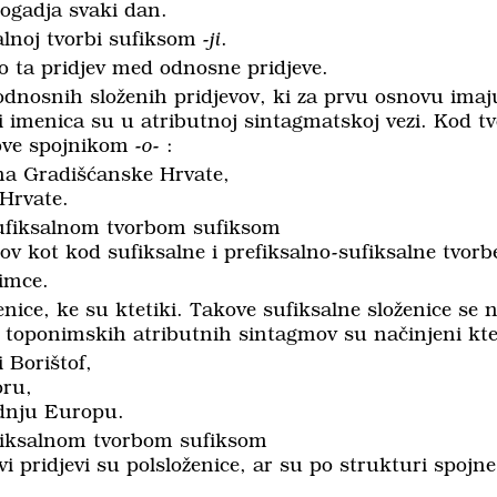
dogadja svaki dan.
alnoj tvorbi sufiksom
-ji
.
o ta pridjev med odnosne pridjeve.
dnosnih složenih pridjevov, ki za prvu osnovu imaju
 imenica su u atributnoj sintagmatskoj vezi. Kod tv
nove spojnikom
-o-
:
na Gradišćanske Hrvate,
 Hrvate.
sufiksalnom tvorbom sufiksom
v kot kod sufiksalne i pre­fik­salno-sufiksalne tvorb
imce.
enice, ke su ktetiki. Takove sufiksalne složenice se 
toponimskih atributnih sintagmov su načinjeni ktet
 Borištof,
oru,
idnju Europu.
sufiksalnom tvorbom sufiksom
i pridjevi su polsloženice, ar su po strukturi spojne