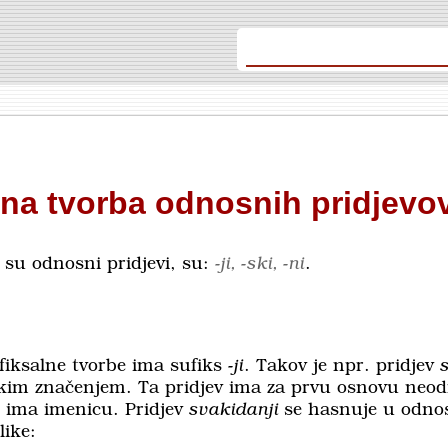
lna tvorba odnosnih pridjevo
e su odnosni pridjevi, su:
-ji, -ski, -ni
.
fiksalne tvorbe ima sufiks
-ji
. Takov je npr. pridjev
im značenjem. Ta pridjev ima za prvu osnovu neod
 ima imenicu. Pridjev
svakidanji
se hasnuje u odn
like: