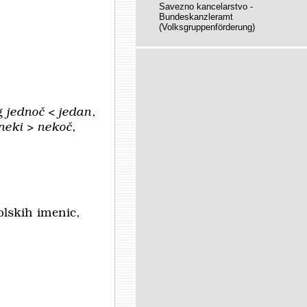
Savezno kancelarstvo -
Bundeskanzleramt
(Volksgruppenförderung)
og
jednoč < jedan
,
neki > nekoč
,
olskih imenic,