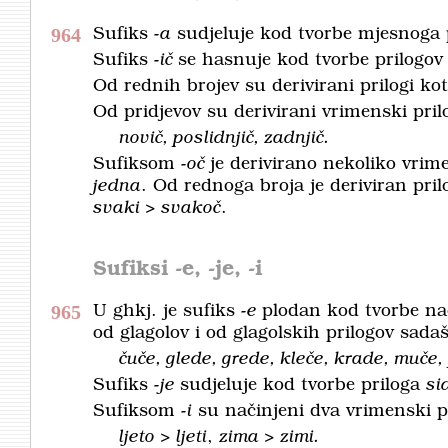
964
Sufiks
-a
sudjeluje kod tvorbe mjesnoga 
Sufiks
-ič
se hasnuje kod tvorbe prilogov 
Od rednih brojev su derivirani prilogi ko
Od pridjevov su derivirani vrimenski pril
novič, poslidnjič, zadnjič.
Sufiksom
-oč
je derivirano nekoliko vrim
jedna
. Od rednoga broja je deriviran pri
svaki > svakoč
.
Sufiksi
-e, -je, -i
965
U ghkj. je sufiks
-e
plodan kod tvorbe nač
od glagolov i od glagolskih prilogov sadaš
čuče, glede, grede, kleče, krade, muče, 
Sufiks
-je
sudjeluje kod tvorbe priloga
si
Sufiksom
-i
su načinjeni dva vrimenski pr
ljeto > ljeti
,
zima > zimi.