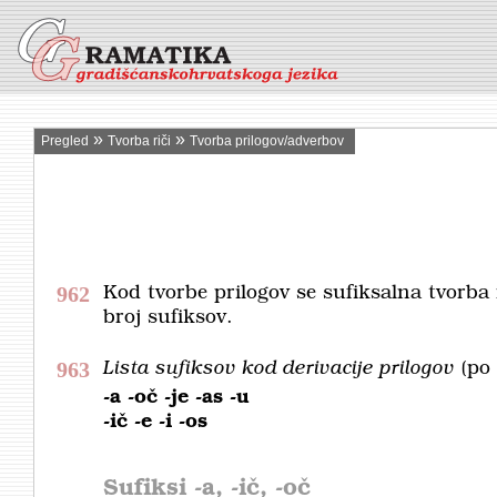
»
»
Pregled
Tvorba riči
Tvorba prilogov/adverbov
962
Kod tvorbe prilogov se sufiksalna tvorba 
broj sufiksov.
963
Lista sufiksov kod derivacije prilogov
(po
-a -oč -je -as -u
-ič -e -i -os
Sufiksi
-a, -ič, -oč