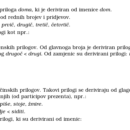
priloga
doma,
ki je deriviran od imenice
dom
.
od rednih brojev i pridjevov.
t
prvič
,
drugič
,
tretič
,
četvrtič
.
ogi kot npr.:
enskih prilogov. Od glavnoga broja je deriviran pril
log
drugoč < drugi.
Od zamjenic su derivirani prilogi:
inskih prilogov. Takovi prilogi se deriviraju od glag
njih (od participov prezenta), npr.:
piše, stoje, žmire.
dje < siditi
.
ilogi, ki su derivirani od imenic: