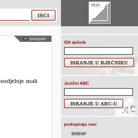
IŠĆI
ponajzad
GH rječnik
ISKANJE U RJEČNIKU
 sudjeluje mali
Jezični ABC
ISKANJE U ABC-U
podupiraju nas:
BMBWF