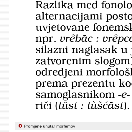
Razlika med fonolo
alternacijami posto
uvjetovane fonemsk
npr.
vrȇbāc : vrȇpca
silazni naglasak u 
zatvorenim slogom)
odredjeni morfološk
prema prezentu ko
samoglasnikom
-e-
riči (
tȗst : tùšćāst
).
Promjene unutar morfemov