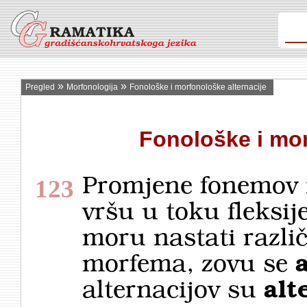
»
»
Pregled
Morfonologija
Fonološke i morfonološke alternacije
Fonološke i mor
Promjene fonemov i
123
vršu u toku fleksije 
moru nastati razli
morfema, zovu se
alternacijov su
alt