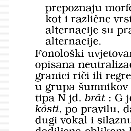
prepoznaju morfe
kot i različne vr
alternacije su p
alternacije.
Fonološki uvjetova
opisana neutralizac
granici riči ili reg
u grupa šumnikov i
tipa N jd.
brȃt
: G 
kósti
, po pravilu, 
dugi vokal i silazn