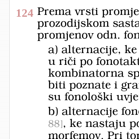
Prema vrsti promj
124
prozodijskom sasta
promjenov odn. fon
a) alternacije, 
u riči po fonotakt
kombinatorna sp
biti poznate i gra
su fonološki uvj
b) alternacije f
, ke nastaju p
88
morfemov. Pri to