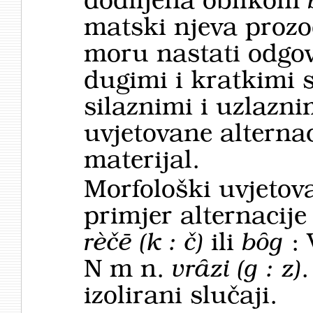
dodiljena oblikom
matski njeva prozod
moru nastati odgo­v
dugimi i kratkimi 
silaznimi i uzlazni
uvjetovane alterna
materijal.
Morfološki uvjetov
primjer alternacije
rèčē (k : č)
ili
bȏg
:
N m n.
vrȃzi (g : z)
.
izolirani slučaji.