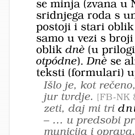
se minja (zvana u 
sridnjega roda s 
postoji i stari obl
samo u vezi s broji
oblik
dnè
(u prilog
otpódne
).
Dnè
se a
teksti (formulari)
Išlo je, kot rečen
jur tvrdje.
FB-NK 
zeti, daj mi tri
dn
– … u predsobi pr
municija i oprava