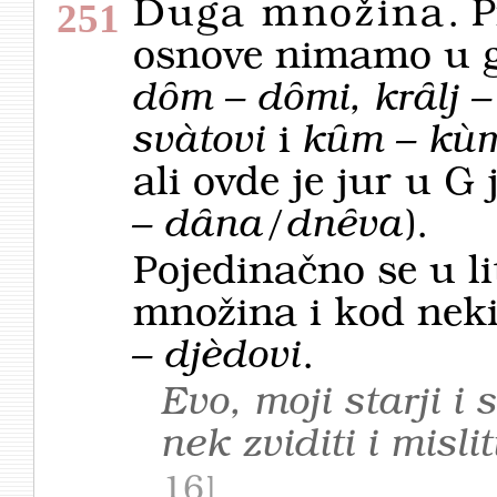
Duga množina
. 
251
osnove nimamo u g
dȏm – dȏmi, krȃlj – 
svàtovi
i
kȗm – kù
ali ovde je jur u G
– dȃna/dnȇva
).
Pojedinačno se u li
množina i kod neki
– djèdovi
.
Evo, moji starji i 
nek zviditi i misli
16