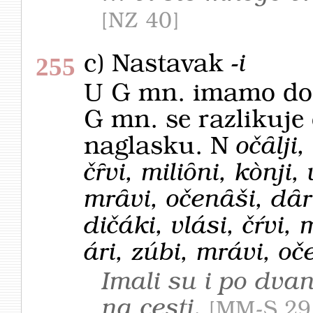
NZ 40
c) Nastavak
-i
255
U G mn. imamo do
G mn. se razlikuj
naglasku. N
očȃlji,
čȓvi, miliȏni, kònji, 
mrȃvi, očenȃši, dȃ
dičáki, vlási, čŕvi, 
ári, zúbi, mrávi, oč
Imali su i po dva
na cesti.
MM-S 29