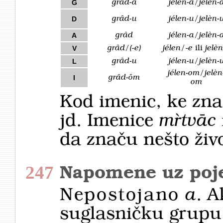
grȃd-a
jélen-a/jelèn-
G
grȃd-u
jélen-u/jelèn-
D
grȃd
jélen-a/jelèn-
A
grȃd/(-e)
jélen/-e
ili
jelèn
V
grȃd-u
jélen-u/jelèn-
L
jélen-om/jelèn
grȃd-ōm
I
om
Kod imenic, ke znač
jd. Imenice
mȑtvāc
da značu nešto živ
247
Napomene uz poje
Nepostojano
a
. 
suglasničku grupu,