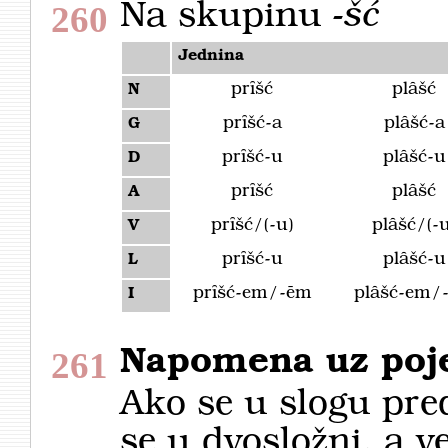
Na skupinu
-šć
260
Jednina
prȋšć
plȃšć
N
prȋšć-a
plȃšć-a
G
prȋšć-u
plȃšć-u
D
prȋšć
plȃšć
A
prȋšć/(-u)
plȃšć/(-u
V
prȋšć-u
plȃšć-u
L
prȋšć-em/-ēm
plȃšć-em/
I
Napomena uz poje
261
Ako se u slogu pr
se u dvosložni, a ve