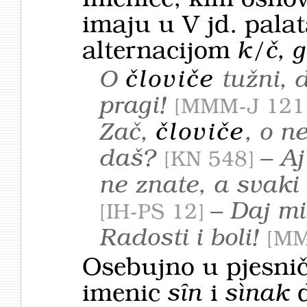
imaju u V jd. pala
alternacijom
k/č, g
O
človiče
tužni, d
pragi!
MMM-J 121
Zač,
človiče
, o n
daš?
– Aj
KN 548
ne znate, a svaki
– Daj mi
IH-PS 12
Radosti i boli!
MM
Osebujno u pjesni
imenic
sȋn
i
sìnak
d