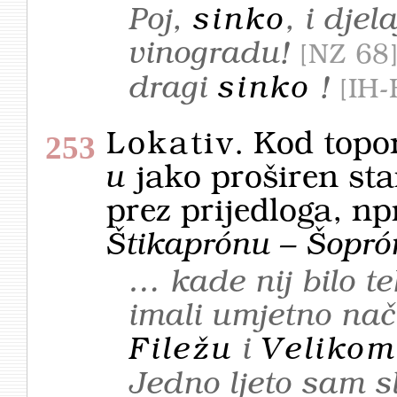
Poj,
sinko
, i dje
vinogradu!
NZ 68
dragi
sinko
!
IH-
Lokativ
. Kod topo
253
u
jako proširen st
prez prijedloga, np
Štikaprónu – Šoprón
… kade nij bilo te
imali umjetno nači
Filežu
i
Velikom
Jedno ljeto sam s