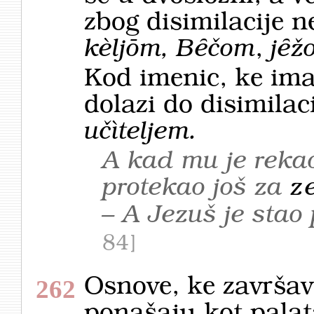
zbog disimilacije n
kèljōm, Bȇčom
,
jȇž
Kod imenic, ke imaj
dolazi do disimilac
učìteljem.
A kad mu je rekao 
protekao još za
z
– A Jezuš je stao
84
Osnove, ke završa
262
ponašaju kot palat