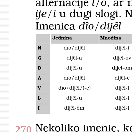
alternacije
l/o
, ar 
ije/i
u dugi slogi. 
Imenica
dȋo/dijȇl
Jednina
Množina
dȋo/dijȇl
dijȇl-i
N
dijȇl-a
dijȇl-ōv
G
dijȇl-u
dijȇl-ō
D
dȋo/dijȇl
dijȇl-e
A
dȋo/dijȇl/(-e)
dijȇl-i
V
dijȇl-u
dijél-i
L
dijȇl-ōm
dijél-i
I
Nekoliko imenic, k
270