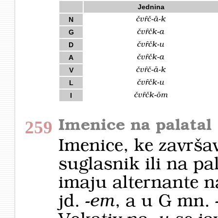
Jednina
čvȓč-ā-k
N
čvȓčk-a
G
čvȓčk-u
D
čvȓčk-a
A
čvȓč-ā-k
V
čvȓčk-u
L
čvȓčk-ōm
I
259
Imenice na palatal
Imenice, ke završav
suglasnik ili na p
imaju alternante na
jd.
-em
, a u G mn.