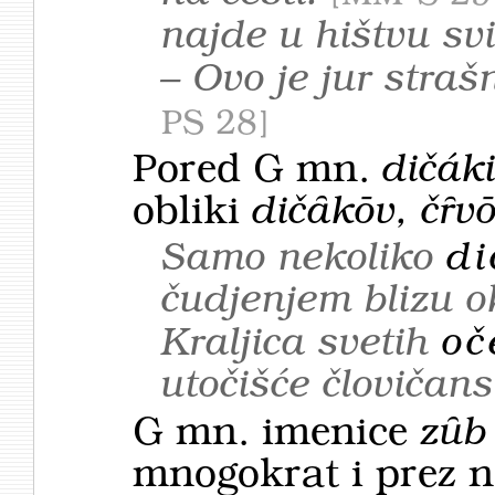
najde u hištvu sv
– Ovo je jur straš
PS 28
Pored G mn.
dičáki
obliki
dičȃkōv, čȓv
Samo nekoliko
di
čudjenjem blizu o
Kraljica svetih
oč
utočišće človiča
G mn. imenice
zȗb
mnogokrat i prez n