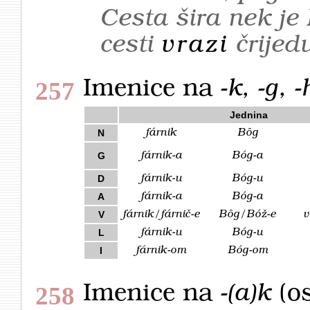
Cesta šira nek je
cesti
vrazi
črijed
Imenice na
-k, -g, -
257
Jednina
fárnik
Bȏg
N
fárnik-a
Bóg-a
G
fárnik-u
Bóg-u
D
fárnik-a
Bóg-a
A
fárnik/fárnič-e
Bȏg/Bóž-e
v
V
fárnik-u
Bóg-u
L
fárnik-om
Bóg-om
I
Imenice na
-(a)k
(os
258