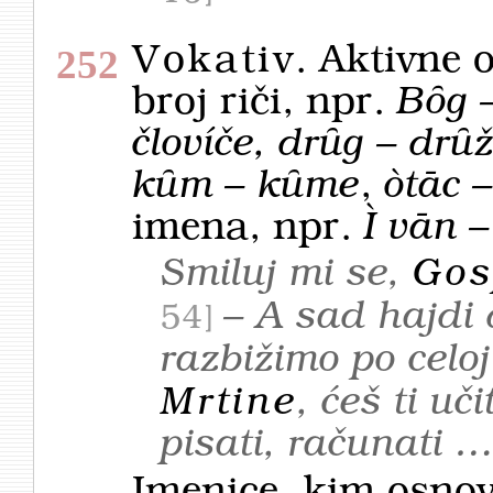
Vokativ
. Aktivne 
252
broj riči, npr.
Bȏg –
človíče, drȗg – drȗ
kȗm – kȗme
,
òtāc –
imena, npr.
Ì
vān –
Smiluj mi se,
Gos
– A sad hajd
54
razbižimo po cel
Mrtine
, ćeš ti uč
pisati, računati 
Imenice, kim osno