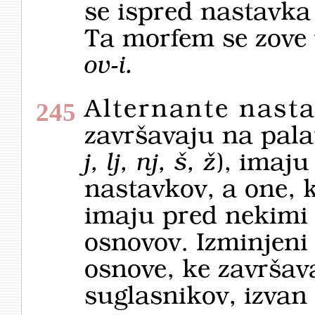
se ispred nastavk
Ta morfem se zove
ov-i
.
Alternante nast
245
završavaju na pala
j, lj, nj, š, ž
), imaju
nastavkov, a one, 
imaju pred nekimi 
osnovov. Izminjeni
osnove, ke završava
suglasnikov, izva