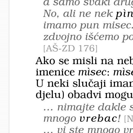
a samo svaki drugi
No, ali ne nek
pì
imamo pun misec
zdvojno išćemo po
AŠ-ZD 176
Ako se misli na neb
imenice
mìsec
:
mìs
U neki slučaji ima
djelu) obadvi mogu
… nimajte dakle st
mnogo
vrebac
!
N
… vi ste mnogo v