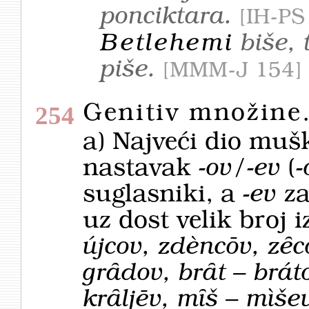
ponciktara.
IH-PS
Betlehemi
biše, 
piše.
MMM-J 154
Genitiv množine
254
a) Najveći dio muš
nastavak
-ov
/
-ev
(
-
suglasniki, a
-ev
za
uz dost velik broj 
újcov, zdèncōv, zȇ
grȃdov, brȃt – bráto
krȃljēv, mȋš – mìšev