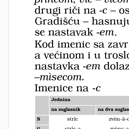
drugi riči na
-c
– o
Gradišću – hasnuj
se nastavak
-em
.
Kod imenic sa zav
a većinom i u tros
nastavka
-em
dola
–
mìsecom.
Imenice na -
c
Jednina
na suglasnik
na dva sugla
strȋc
zvòn-ā-
N