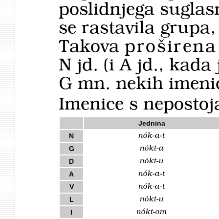
poslidnjega sugla
se rastavila grupa,
Takova
proširena
N jd. (i A jd., kada
G mn. nekih imeni
Imenice s neposto
Jednina
nók-a-t
N
nókt-a
G
nókt-u
D
nók-a-t
A
nók-a-t
V
nókt-u
L
nókt-om
I