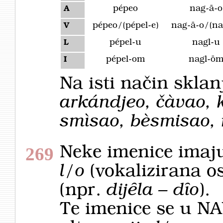
pépeo
nag-ā-o
A
pépeo/(pépel-e)
nag-ā-o/(na
V
pépel-u
nagl-u
L
pépel-om
nagl-ō
I
Na isti način sklan
arkándjeo, čàvao, k
smìsao, bèsmisao,
Neke imenice imaju
269
l/o
(vokalizirana o
(npr.
dijȇla – dȋo
).
Te imenice se u NAV