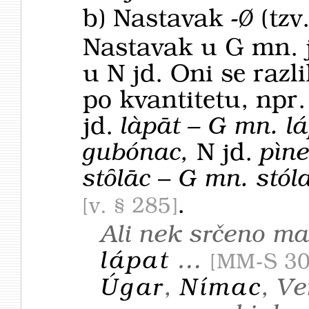
b) Nastavak
-Ø
(tzv
Nastavak u G mn. j
u N jd. Oni se razl
po kvantitetu, npr.
jd.
làpāt –
G mn.
l
gubónac,
N jd.
pìne
stȏlāc –
G mn.
stól
.
v. § 285
Ali nek srčeno m
lápat
…
MM-S 3
Úgar
,
Nímac
, V