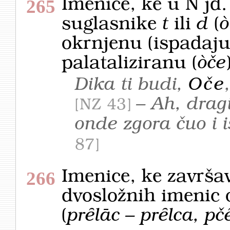
Imenice, ke u N jd
265
suglasnike
t
ili
d
(
ò
okrnjenu (ispadaju
palataliziranu (
òče
Dika ti budi,
Oče
– Ah, drag
NZ 43
onde zgora čuo i
87
Imenice, ke završa
266
dvosložnih imenic o
(
prȇlāc – prȇlca, pč