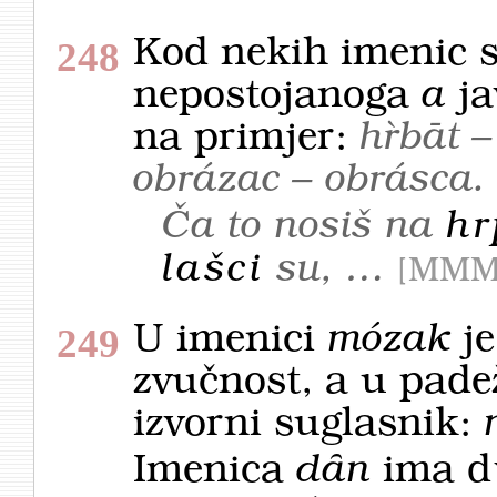
Kod nekih imenic s
248
nepostojanoga
a
ja
na primjer:
hȑbāt –
obrázac – obrásca.
Ča to nosiš na
hr
lašci
su, …
MMM
U imenici
mózak
j
249
zvučnost, a u padež
izvorni suglasnik:
Imenica
dȃn
ima
d