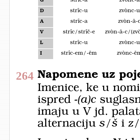
strȋc-a
zvònc-a
G
strȋc-u
zvònc-u
D
strȋc-a
zvòn-ā-
A
strȋc/strȋč-e
zvòn-ā-c/(zvo
V
strȋc-u
zvònc-u
L
strȋc-em/-ēm
zvònc-ē
I
Napomene uz poj
264
Imenice, ke u nomi
ispred
-(a)c
suglas
imaju u V jd. palat
alternaciju
s/š
i
z