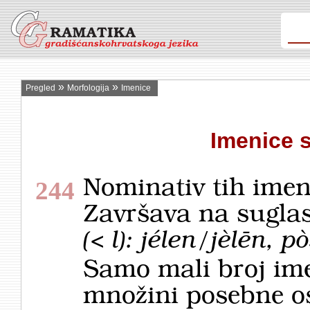
»
»
Pregled
Morfologija
Imenice
Imenice 
Nominativ tih imen
244
Završava na suglas
(< l): jélen/jèlēn, p
Samo mali broj ime
množini posebne os