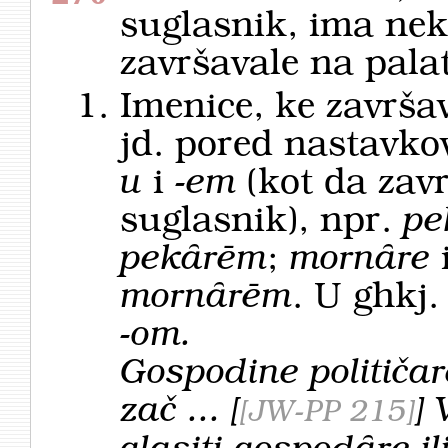
suglasnik, ima nek
završavale na palat
Imenice, ke završ
jd. pored nastavko
u
i
-em
(kot da zav
suglasnik), npr.
pe
pekȃrēm
;
mornȃre
mornȃrēm
. U ghkj.
-om.
Gospodine političar
zač ...
[
]
JW-PP 215