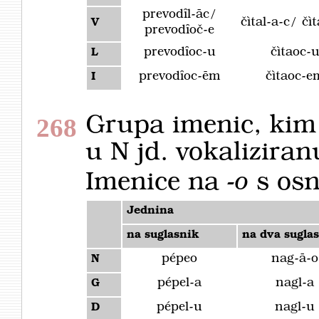
prevodȋl-āc/
čìtal-a-c/ čì
V
prevodȋoč-e
prevodȋoc-u
čìtaoc-
L
prevodȋoc-ēm
čìtaoc-e
I
Grupa imenic, kim
268
u N jd. vokalizira
Imenice na
-o
s os
Jednina
na suglasnik
na dva sugla
pépeo
nag-ā-o
N
pépel-a
nagl-a
G
pépel-u
nagl-u
D