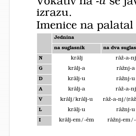
Vokativ na
-u
se j
izrazu.
Imenice na palatal
Jednina
na suglasnik
na dva sugla
krȃlj
rȃž-a-nj
N
krȃlj-a
rȃžnj-a
G
krȃlj-u
rȃžnj-u
D
krȃlj-a
rȃž-a-nj
A
krȃlj/krȃlj-u
rȃž-a-nj/(rȃž
V
krȃlj-u
rȃžnj-u
L
krȃlj-em/-ēm
rȃžnj-em/
I