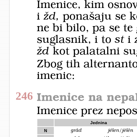
Imenice, kim osno
i
žd,
ponašaju se k
ne bi bilo, pa se t
suglasnik, i to
st
i
žd
kot palatalni su
Zbog tih alternant
imenic:
246
Imenice na nepal
Imenice prez nepo
Jednina
grȃd
jélen/jèlēn
N