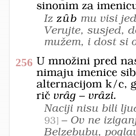
sinonim za imeni
Iz
zȗb
mu visi je
Verujte, susjed, 
mužem, i dost si 
U množini pred nas
256
nimaju imenice sib
alternacijom k/c, g
rič
vrȃg – vrȃzi.
Naciji nisu bili lju
– Ov ne izigan
93
Belzebubu, pogla