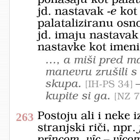
jd. nastavak
-e
kot 
palataliziranu osn
jd. imaju nastava
nastavke kot imeni
…, a miši pred m
manevru zrušili s
skupa.
–
IH-PS 34
kupite si ga.
NZ 
Postoju ali i neke
263
stranjski riči, npr.
prȋncom, vȋc – vȋco