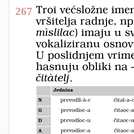
Troi većsložne imen
267
vršitelja radnje, n
mìslilac
) imaju u s
vokaliziranu osnov
U poslidnjem vrime
hasnuju obliki na
čitàtelj
.
Jednina
prevodȋl-ā-c
čìtal-a-
N
prevodȋoc-a
čìtaoc-a
G
prevodȋoc-u
čìtaoc-
D
prevodȋoc-a
čìtaoc-a
A