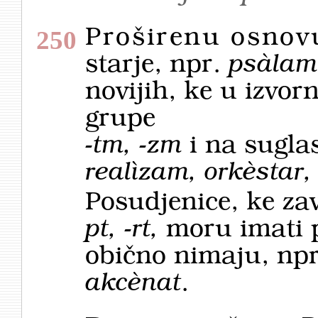
Proširenu osnov
250
starje, npr.
psàlam,
novijih, ke u izvo
grupe
-tm, -zm
i na sugla
realìzam, orkèstar,
Posudjenice, ke za
pt, -rt,
moru imati pr
obično nimaju, np
akcènat
.