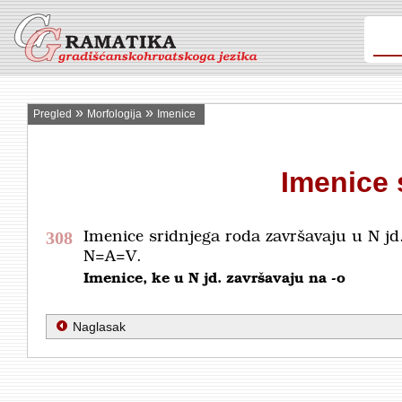
»
»
Pregled
Morfologija
Imenice
Imenice 
308
Imenice sridnjega roda završavaju u N j
N=A=V.
Imenice, ke u N jd. završavaju na
-o
Naglasak