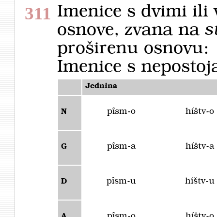
Imenice s dvimi ili
311
osnove, zvana na
s
proširenu osnovu:
Imenice s neposto
Jednina
pȋsm-o
híštv-o
N
pȋsm-a
híštv-a
G
pȋsm-u
híštv-u
D
pȋsm-o
híštv-o
A