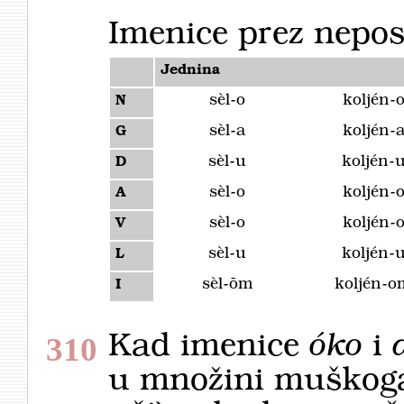
Imenice prez nepo
Jednina
sèl-o
koljén-
N
sèl-a
koljén-
G
sèl-u
koljén-
D
sèl-o
koljén-
A
sèl-o
koljén-
V
sèl-u
koljén-
L
sèl-ōm
koljén-
I
Kad imenice
óko
i
310
u množini muškoga 