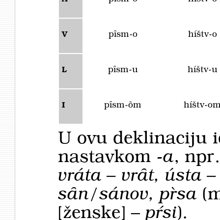
pȋsm-o
híštv-o
V
pȋsm-u
híštv-u
L
pȋsm-ōm
híštv-o
I
U ovu deklinaciju i
nastavkom -
a
, npr
vráta – vrȃt, ústa –
sȃn/sánov, pȑsa
(
[ženske] –
pŕsi
).