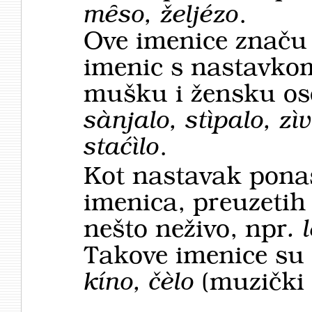
mȇso, željézo
.
Ove imenice značu 
imenic s nastavko
mušku i žensku os
sànjalo, stìpalo, zi
staćìlo
.
Kot nastavak ponaš
imenica, preuzetih 
nešto neživo, npr
. 
Takove imenice su
kíno, čèlo
(muzički