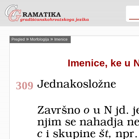
»
»
Pregled
Morfologija
Imenice
Imenice, ke u N
Jednakosložne
309
Završno
o
u N jd. 
njim se nahadja ne
c
i skupine
št,
npr