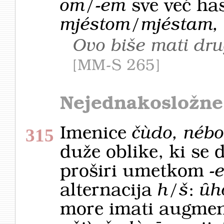
om/-em
sve već ha
mjéstom/mjéstam,
Ovo biše mati dr
MM-S 265
Nejednakosložne
Imenice
čùdo, nébo
315
duže oblike, ki se 
proširi umetkom
-
alternacija
h/š
:
ȗh
more imati augment