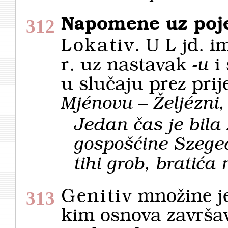
Napomene uz poje
312
Lokativ
. U L jd. i
r. uz nastavak
-u
i 
u slučaju prez prij
Mjénovu – Željézni,
Jedan čas je bila
gospošćine Szege
tihi grob, bratića
Genitiv
množine je
313
kim osnova završav