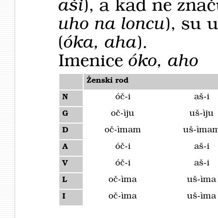
aši
), a kad ne znač
uho na loncu
), su 
(
óka, aha
).
Imenice
óko, aho
Ženski rod
óč-i
aš-i
N
oč-ìju
uš-ìju
G
oč-ìmam
uš-ìma
D
óč-i
aš-i
A
óč-i
aš-i
V
oč-ìma
uš-ìma
L
oč-ìma
uš-ìma
I