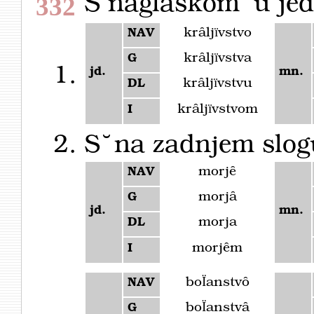
S naglaskom ̆ u jed
332
krȃljïvstvo
NAV
krȃljïvstva
G
jd.
mn.
krȃljïvstvu
DL
krȃljïvstvom
I
S ̆ na zadnjem slo
morjȇ
NAV
morjȃ
G
jd.
mn.
morja
DL
morjȇm
I
boÏanstvȏ
NAV
boÏanstvȃ
G