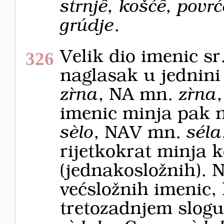
strnjȇ, košćȇ, povrć
grúdje
.
Velik dio imenic sr
326
naglasak u jednini
zȑna
, NA mn.
zȑna
imenic minja pak n
sèlo
, NAV mn.
séla
rijetkokrat minja k
(jednakosložnih). 
većsložnih imenic,
tretozadnjem slogu