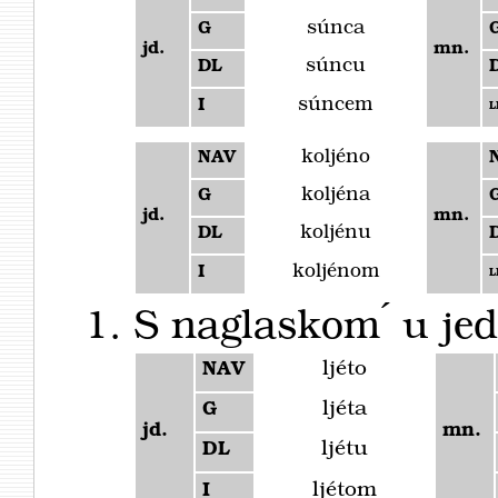
súnca
G
jd.
mn.
súncu
DL
súncem
I
L
koljéno
NAV
koljéna
G
jd.
mn.
koljénu
DL
koljénom
I
L
S naglaskom ́ u je
ljéto
NAV
ljéta
G
jd.
mn.
ljétu
DL
ljétom
I