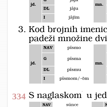
jȃja
G
jd.
mn.
jȃju
DL
jȃjïm
I
Kod brojnih imeni
padeži množine dv
pȋsmo
NAV
pȋsma
G
jd.
mn.
pȋsmu
DL
pȋsmom/-õm
I
S naglaskom ́ u jed
334
súnce
NAV