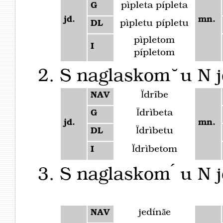
pìpleta pípleta
G
jd.
mn.
pìpletu pípletu
DL
pìpletom
I
pípletom
S naglaskom ̆ u N j
Ïdrȋbe
NAV
Ïdrìbeta
G
jd.
mn.
Ïdrìbetu
DL
Ïdrìbetom
I
S naglaskom ́ u N j
jedínãe
NAV