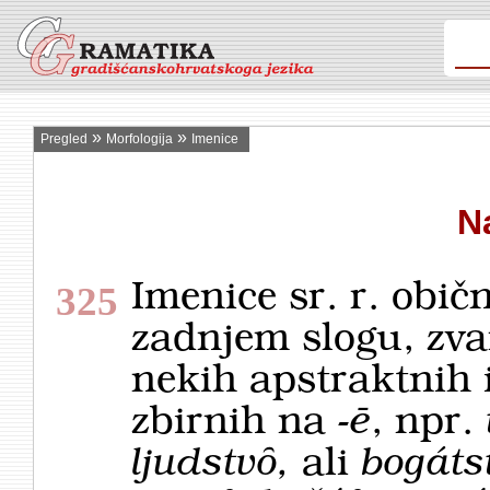
»
»
Pregled
Morfologija
Imenice
N
Imenice sr. r. obi
325
zadnjem slogu, zva
nekih apstraktnih
zbirnih na
-ē
, npr.
ljudstvȏ,
ali
bogáts