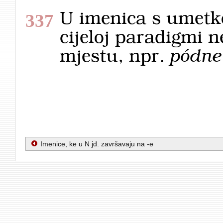
U imenica s umet
337
cijeloj paradigmi n
mjestu, npr.
pódne
Imenice, ke u N jd. završavaju na -e