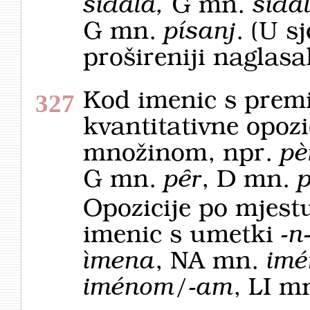
sìdala,
G mn.
sìdal
G mn.
písanj
. (U s
prošireniji naglas
Kod imenic s prem
327
kvantitativne opoz
množinom, npr.
pè
G mn.
pȇr
, D mn.
Opozicije po mjes
imenic s umetki
-n
ìmena
, NA mn.
imé
iménom/-am
, LI m