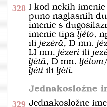
I kod nekih imenic
328
puno naglasnih du
imenic s dugosila
imenic tipa
ljéto
, n
ili
jezèrā
, D mn.
jé
LI mn.
jézeri
ili
jezè
ljètā
, D mn.
ljétom
ljéti
ili
ljètī.
Jednakosložne i
Jednakosložne ime
329