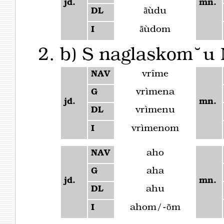
jd.
mn.
ãùdu
DL
ãùdom
I
b) S naglaskom ̆ u 
vrȋme
NAV
vrìmena
G
jd.
mn.
vrìmenu
DL
vrìmenom
I
aho
NAV
aha
G
jd.
mn.
ahu
DL
ahom/-õm
I