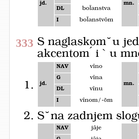
jd.
mn.
boÏanstva
DL
boÏanstvȏm
I
S naglaskom ̆ u jed
333
akcentom ́ i ` u mn
vȋno
NAV
vȋna
G
jd.
mn.
vȋnu
DL
vȋnom/-õm
I
S ̆ na zadnjem slo
jȃje
NAV