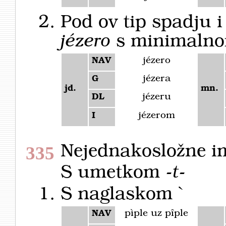
Pod ov tip spadju i
jézero
s minimalno
jézero
NAV
jézera
G
jd.
mn.
jézeru
DL
jézerom
I
Nejednakosložne i
335
S umetkom -
t
-
S naglaskom `
pìple uz pȋple
NAV