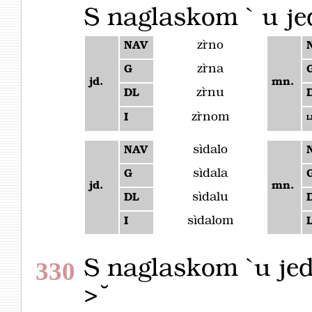
S naglaskom ` u je
zȑno
NAV
zȑna
G
jd.
mn.
zȑnu
DL
zȑnom
I
L
sìdalo
NAV
sìdala
G
jd.
mn.
sìdalu
DL
sìdalom
I
L
S naglaskom `u jed
330
> ̆