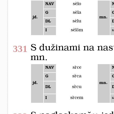
sèlo
NAV
sèla
G
jd.
mn.
sèlu
DL
sèlõm
I
L
S dužinami na nas
331
mn.
sȑce
NAV
sȑca
G
jd.
mn.
sȑcu
DL
sȑcem
I
L