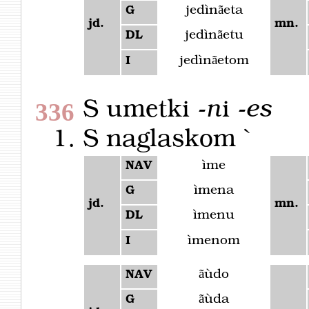
jedìnãeta
G
jd.
mn.
jedìnãetu
DL
jedìnãetom
I
S umetki -
n
i -
es
336
S naglaskom `
ìme
NAV
ìmena
G
jd.
mn.
ìmenu
DL
ìmenom
I
ãùdo
NAV
ãùda
G