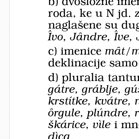
b) dvosložne ime
roda, ke u N jd.
naglašene su du
Îvo, Jȃndre, Îve,
c) imenice
mȃt/m
deklinacije samo
d) pluralia tan
gátre, gráblje, gú
krstítke, kvátre,
ȏrgule, plúndre, r
škárice, vìle
i mn
dìca
.