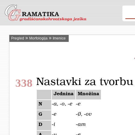
»
»
Pregled
Morfologija
Imenice
Nastavki za tvorbu
338
Jednina
Množina
-
a, -o, -e
-e
N
-e
-Ø, -ov
G
-i
-am
D
-u
-e