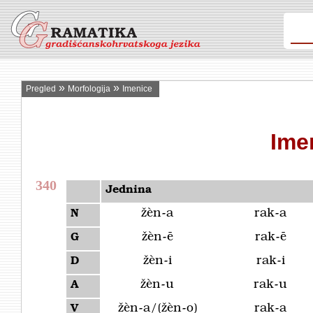
»
»
Pregled
Morfologija
Imenice
Ime
340
Jednina
žèn-a
rak-a
N
žèn-ē
rak-ē
G
žèn-i
rak-i
D
žèn-u
rak-u
A
žèn-a/(žèn-o)
rak-a
V