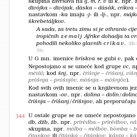
skupina završava na
lj, m, r, v
ili
k
, npr.
divójka – divójak, dàska – dàsāk, críkva 
nastavkom
-ka
imaju
-j-
ili
-lj-
, npr.
májka
škrebetáljkov.
A sada, za tretu zimu si je othranio cij
tropičnih
zemalj
Afrike dohadja ta v
pohodili nekoliko glavnih
crikav.
IB
78
U G mn. imenice
brískva
se gubi
v
, pak 
Nepostojano
a
se umeće kod grupe
vc
, n
mètāl
; kod
šnj
, npr.
čríšnje – črìšanj, víš
pròšnja – pròšnjōv, mòšnja – mòšnjōv
).
Kod svih ovih imenic se u književnom jezi
nastavkom
-ov
, npr.
dolìna – dolȋn/dolìno
čríšnja – črìšanj/čríšnjov,
ali prepo­ručaj
344
U ostale grupe se ne umeće nepostojan
db, džb, žb
, npr.
prȋrēdba – prȋrēdbov, nȃ
skupina, npr.
mòlba – mòlbōv, bòmba – bò
čìtankov
ili
čitánka – čitánkov, kánta – k