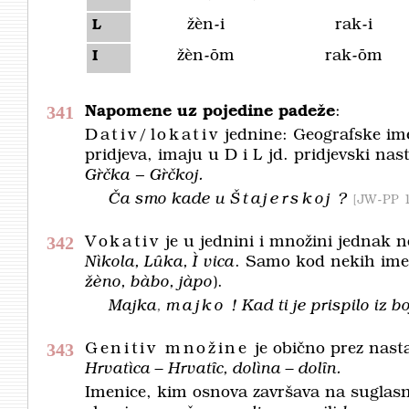
žèn-i
rak-i
L
žèn-ōm
rak-ōm
I
341
Napomene uz pojedine padeže
:
Dativ/lokativ
jednine: Geografske im
pridjeva, imaju u D i L jd. pridjevski na
Gȑčka
–
Gȑčkoj.
Ča smo kade u
Štajerskoj
?
JW-PP 
342
Vokativ
je u jednini i množini jednak
Nìkola, Lȗka,
Ì
vica
. Samo kod nekih imen
žèno, bàbo, jàpo
).
Majka
,
majko
! Kad ti je prispilo iz
343
Genitiv množine
je obično prez nasta
Hrvatìca – Hrvatȋc, dolìna – dolȋn.
Imenice, kim osnova završava na sugla