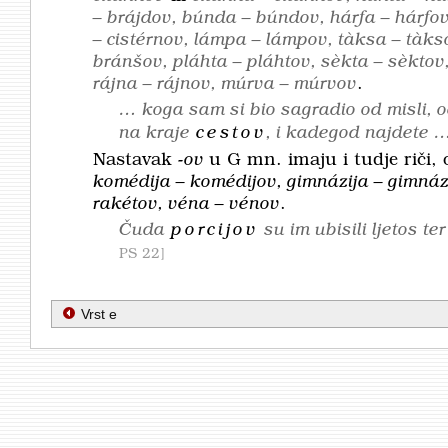
– brájdov, búnda – búndov, hárfa – hárfov
– cistérnov, lámpa – lámpov, tàksa – tàks
bránšov, pláhta – pláhtov, sèkta – sèktov
rájna – rájnov, múrva – múrvov
.
… koga sam si bio sagradio od misli, o
na kraje
cestov
, i kadegod najdete
Nastavak
-ov
u G mn. imaju i tudje riči
komédija – komédijov, gimnázija – gimnázijo
rakétov, véna – vénov
.
Čuda
porcijov
su im ubisili ljetos t
PS 22
Vrst e