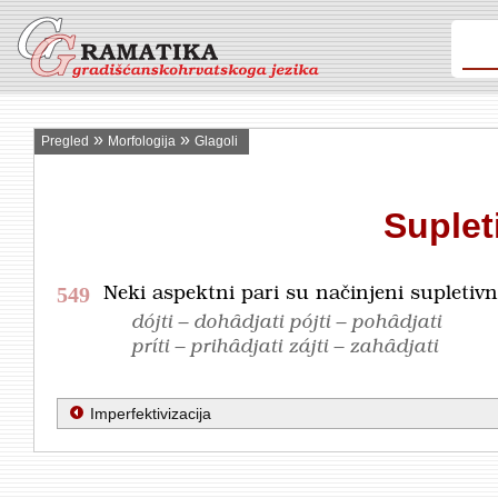
»
»
Pregled
Morfologija
Glagoli
Suplet
549
Neki aspektni pari su načinjeni supletiv
dójti – dohȃdjati pójti – pohȃdjati
príti – prihȃdjati zájti – zahȃdjati
Imperfektivizacija