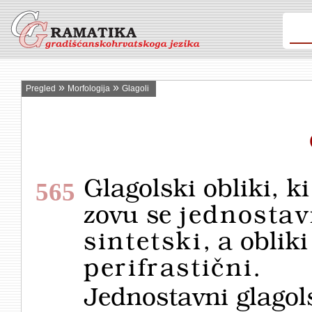
»
»
Pregled
Morfologija
Glagoli
Glagolski obliki, ki
565
zovu se
jednostav
sintetski
, a oblik
peri­fras­tič­ni
.
Jednostavni glagols