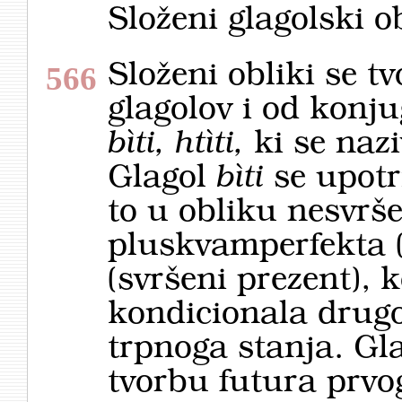
Složeni glagolski ob
Složeni obliki se tv
566
glagolov i od konju
bìti, htìti,
ki se naz
Glagol
bìti
se upotri
to u obliku nesvrš
pluskvamperfekta (
(svršeni prezent), k
kondicionala drugo
trpnoga stanja. Gl
tvorbu futura prvog