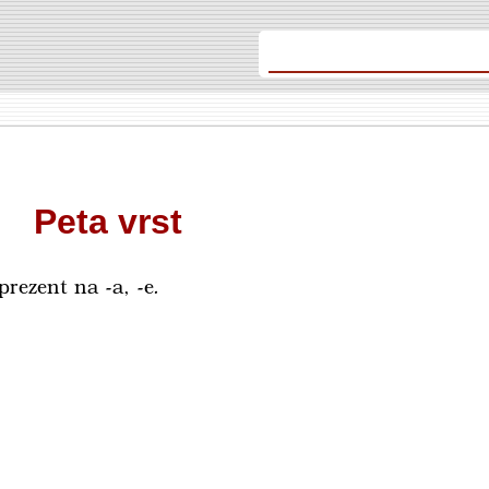
Peta vrst
a prezent na
-a, -e
.