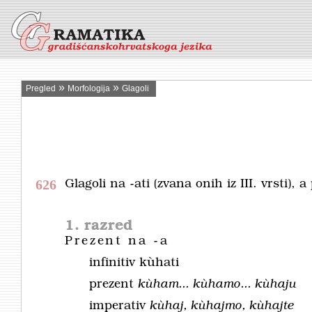
»
»
Pregled
Morfologija
Glagoli
626
Glagoli na
-ati
(zvana onih iz III. vrsti), 
1. razred
Prezent na
-a
infinitiv
kùhati
prezent
kùham... kùhamo... kùhaju
imperativ
kùhaj, kùhajmo, kùhajte