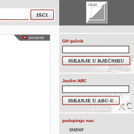
IŠĆI
ponajzad
GH rječnik
ISKANJE U RJEČNIKU
Jezični ABC
ISKANJE U ABC-U
podupiraju nas:
BMBWF