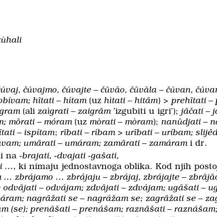
kùhali
vaj, čúvajmo, čúvajte – čȗvāo, čȗvāla – čúvan, čúva
obívam; hȋtati – hítam
(uz
hìtati – hitȃm
) >
prehȋtati –
aígram
(ali
zaìgrati – zaigrȃm
’izgubiti u igri’);
jȃčati – 
am; mȏrati – móram
(uz
mòrati – mòram
);
nanȗdjati – 
tati – ispítam
;
rȋbati – ríbam > urȋbati – uríbam; slijȇd
pašávam; umȃrati – umáram; zamȃrati – zamáram
i dr.
li na
-brajati, -dvajati -gašati,
ti …,
ki nimaju jednostavnoga oblika. Kod njih post
m … zbrájamo … zbrájaju – zbrájaj, zbrájajte – zbrȃjāo
; odvȃjati – odvájam; zdvȃjati – zdvájam; ugȃšati – 
váram; nagrȃžati se – nagrážam se;
zagrȃžati se – z
m (se); prenȃšati – prenášam; raznȃšati – raznášam;