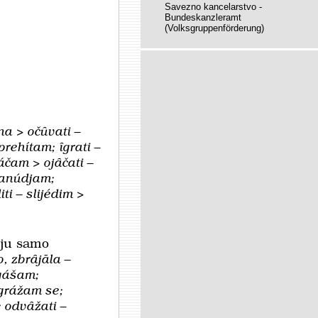
Savezno kancelarstvo -
Bundeskanzleramt
(Volksgruppenförderung)
na > očȗvati –
 prehítam;
ȋgrati –
jáčam > ojȃčati –
nanúdjam;
iti – slijédim >
oju samo
, zbrȃjāla –
ugášam;
agrážam se;
 odvȃžati –