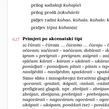
prilog sadašnji
kuhajȗći
prilog prošli
(s)kuhávši
pidjev radni
kùhao, kùhala, kùhalo; 
pridjev trpni
kùhan(a)
627
Primjeri po akcenatski tipi
a)
čȗvati – čúvam
… čúvamo … čúvaju – čú
očúvam; sačȗvati – sačúvam; dobȋvati – d
ígram > preȋgrati – preígram; zaȋgrati – z
ojáčam: kȃrati – káram > ukȃrati – ukár
ponȗdjati – ponúdjam; pȋtati – pítam > ispȋ
naslijȇditi – naslijédim; spašȃvati – s
Simo slišu i mnogobrojni iterativni glago
-govarati, -gražati, -kȃpati, -našati, -važa
prefigirani glagoli, npr.
zbrȃjati – zbrája
zbrájan, zbrájana; prebrȃjati – prebrájam
nagovȃrati – nagováram; ogovȃrati – ogo
ukȃpati – ukápam, ponȃšati (se) – ponáša