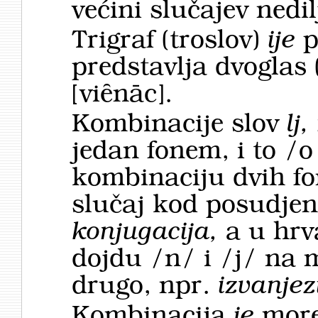
većini slučajev nedil
Trigraf (troslov)
ije
p
predstavlja dvoglas (
[viȇnāc].
Kombinacije slov
lj,
jedan fonem, i to /o 
kombinaciju dvih fo
slučaj kod posudjen
konjugacija,
a u hrv
dojdu /n/ i /j/ na 
drugo, npr.
izvanjez
Kombinacija
je
more