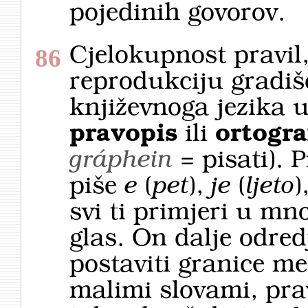
pojedinih govorov.
Cjelokupnost pravil
86
reprodukciju gradiš
književnoga jezika 
pravopis
ili
ortogra
gráphein
= pisati). 
piše
e
(
pet
),
je
(
ljeto
)
svi ti primjeri u mno
glas. On dalje odre
postaviti granice med
malimi slovami, pra