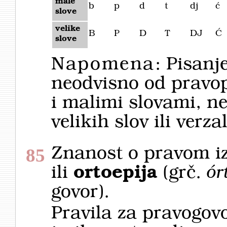
male
b
p
d
t
dj
ć
slove
velike
B
P
D
T
DJ
Ć
slove
Napomena
: Pisanje
neodvisno od pravop
i malimi slovami, n
velikih slov ili verzal
Znanost o pravom i
85
ili
ortoepija
(grč.
ór
govor).
Pravila za pravogov