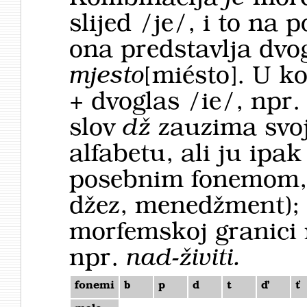
slijed /je/, i to na 
ona predstavlja dvog
mjesto
[miésto]. U 
+ dvoglas /ie/, npr
slov
dž
zauzima svo
alfabetu, ali ju ipa
posebnim fonemom, a
džez, menedžment); u
morfemskoj granici
npr.
nad-živiti.
fonemi
b
p
d
t
ď
ť