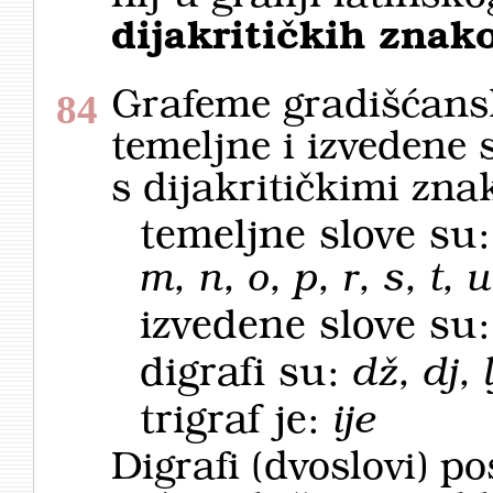
dijakritičkih znak
Grafeme gradišćansk
84
temeljne i izvedene 
s dijakritičkimi znak
temeljne slove su
m, n, o, p, r, s, t, u
izvedene slove su
digrafi su:
dž, dj, l
trigraf je:
ije
Digrafi (dvoslovi) po