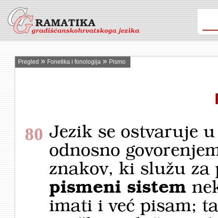
»
»
Pregled
Fonetika i fonologija
Pismo
Jezik se ostvaruje u
80
odnosno govorenjem 
znakov, ki služu za 
pismeni sistem
nek
imati i već pisam; ta