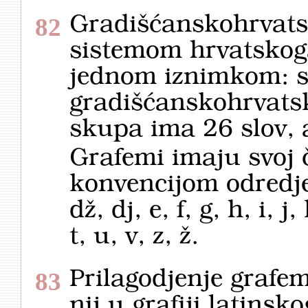
Gradišćanskohrvatsk
82
sistemom hrvatskoga 
jednom iznimkom: 
gradišćanskohrvats
skupa ima 26 slov, 
Grafemi imaju svoj čv
konvencijom odredjen.
dž, dj, e, f, g, h, i, j,
t, u, v, z, ž.
Prilagodjenje grafem
83
nij u grafiji latinsk