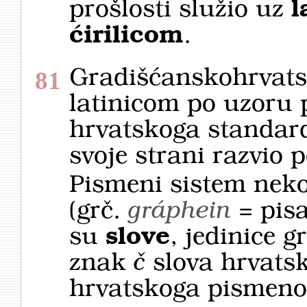
prošlosti služio uz
l
ćirilicom
.
Gradišćanskohrvatsk
81
latinicom po uzoru p
hrvatskoga standardn
svoje strani razvio 
Pismeni sistem neko
(grč.
gráphein
= pisa
su
slove
, jedinice g
znak
č
slova hrvatsk
hrvatskoga pismenog