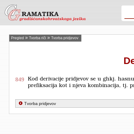
»
»
Pregled
Tvorba riči
Tvorba pridjevov
De
849
Kod derivacije pridjevov se u ghkj. hasnu
prefiksacija kot i njeva kombinacija, tj. 
Tvorba pridjevov