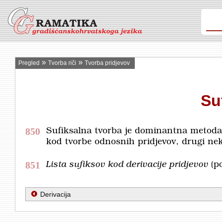
»
»
Pregled
Tvorba riči
Tvorba pridjevov
Su
850
Sufiksalna tvorba je dominantna metoda 
kod tvorbe odnosnih pridjevov, drugi nek
851
Lista sufiksov kod derivacije pridjevov
(p
Derivacija