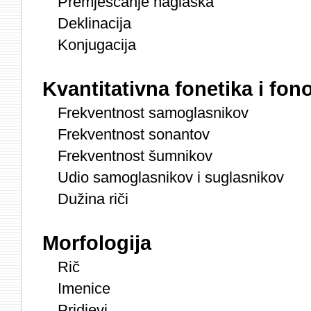
Premješčanje naglaska
Deklinacija
Konjugacija
Kvantitativna fonetika i fono
Frekventnost samoglasnikov
Frekventnost sonantov
Frekventnost šumnikov
Udio samoglasnikov i suglasnikov
Dužina riči
Morfologija
Rič
Imenice
Pridjevi