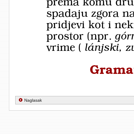
prema komu dru
spadaju zgora na
pridjevi kot i neki
prostor (npr.
górn
vrime (
lánjski, z
Gramat
Naglasak