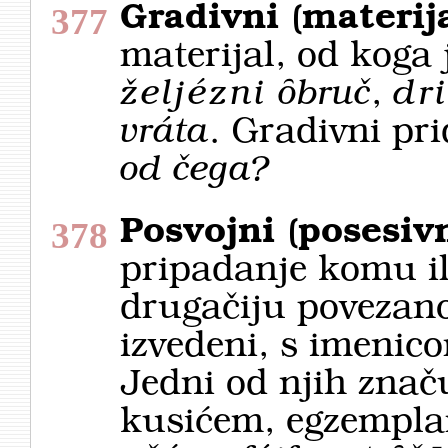
Gradivni (materija
377
materijal, od koga 
željézni
ȏbruč
,
dr
vráta
. Gradivni pr
od čega?
Posvojni (posesivn
378
pripadanje komu il
drugačiju povezanos
izvedeni, s imenico
Jedni od njih znač
kusićem, egzempla