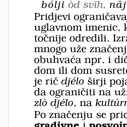
bólji
òd svīh,
nȃj
Pridjevi ograničava
uglavnom imenic, k
točnije odredili. Iz
mnogo uže značenj
obuhvaća npr. i dičj
dom ili dom susreto
je rič
djélo
širji po
da ograničiti na u
zlò djélo
, na
kultúr
Po značenju se pri
gradivne
i
posvoj