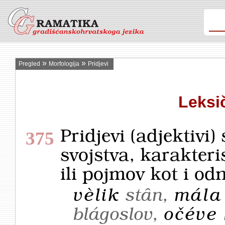
»
»
Pregled
Morfologija
Pridjevi
Leksi
Pridjevi (adjektivi)
375
svojstva, karakteri
ili pojmov kot i od
vèlik
stȃn,
mála
blágoslov,
očéve