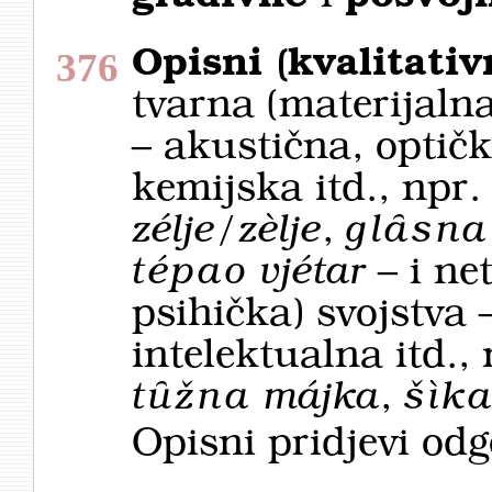
Opisni (kvalitativ
376
tvarna (materijalna
– akustična, optičk
kemijska itd., npr
zélje/zèlje
,
glȃsna
tépao
vjétar
– i ne
psihička) svojstva 
intelektualna itd.,
tȗžna
májka
,
šìk
Opisni pridjevi od