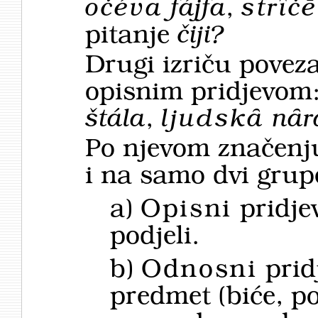
očéva
fájfa
,
strȋč
pitanje
čiji?
Drugi izriču poveza
opisnim pridjevom
štála
,
ljudskȃ
nȃr
Po njevom značenju 
i na samo dvi grup
a)
Opisni
pridjev
podjeli.
b)
Odnosni
prid
predmet (biće, p