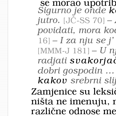
se morao upotribi
Sigurno je onde
k
jutro.
– 
JČ-SS 70
povidati, mora koč
– I za nju se j’
16
– U nj
MMM-J 181
radjati
svakorja
dobri gospodin …
kakov
srebrni sli
Zamjenice su leksi
ništa ne imenuju, 
različne odnose med