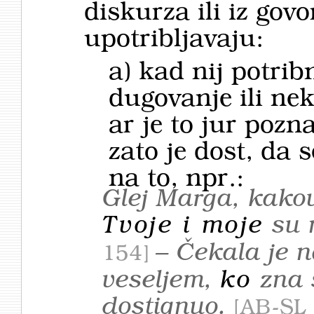
diskurza ili iz gov
upotribljavaju:
a) kad nij potrib
dugovanje ili nek
ar je to jur pozna
zato je dost, da
na to, npr.:
Glej Marga, kako
Tvoje i moje
su 
– Čekala je 
154
veseljem,
ko
zna 
dostignuo.
AB-SL