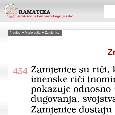
»
»
Pregled
Morfologija
Zamjenice
Z
Zamjenice su riči,
454
imenske riči (nomi
pokazuje odnosno 
dugovanja, svojstva 
Zamjenice dostaju s