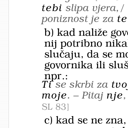
tebi
slipa vjera,/
poniznost je za
te
b) kad naliže gov
nij potribno nik
slučaju, da se mor
govornika ili sluš
npr.:
Ti
se skrbi za
tvo
moje
. – Pitaj
nje
SL 83
c)
kad se ne zna, 