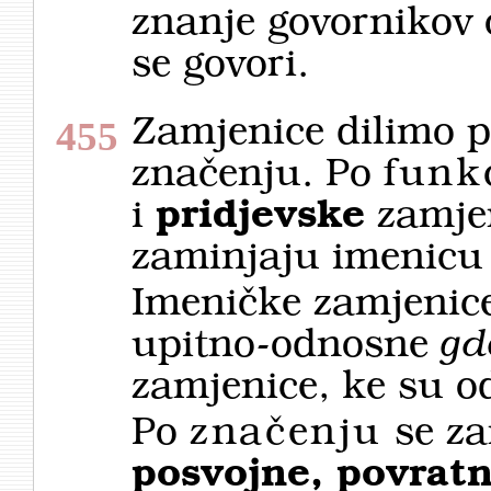
znanje govornikov o
se govori.
Zamjenice dilimo po
455
značenju. Po
funkc
i
pridjevske
zamjen
zaminjaju imenicu i
Imeničke zamjenice
upitno-odnosne
gd
zamjenice, ke su o
Po
značenju
se za
posvojne, povratn