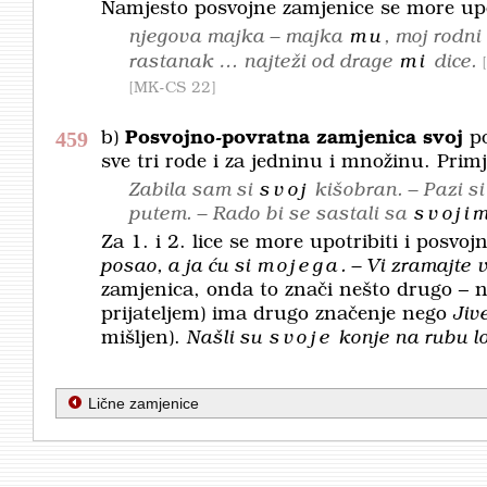
Namjesto posvojne zamjenice se more upo
njegova majka – majka
mu
, moj rodn
rastanak … najteži od drage
mi
dice.
MK-CS 22
459
b)
Posvojno-povratna zamjenica
svoj
po
sve tri rode i za jedninu i množinu. Primj
Zabila sam si
svoj
kišobran. – Pazi si
putem. – Rado bi se sastali sa
svoji
Za 1. i 2. lice se more upotribiti i posvo
posao, a ja ću si
mojega
. – Vi zramajte
zamjenica, onda to znači nešto drugo – 
prijateljem) ima drugo značenje nego
Jiv
mišljen).
Našli su
svoje
konje na rubu lo
Lične zamjenice