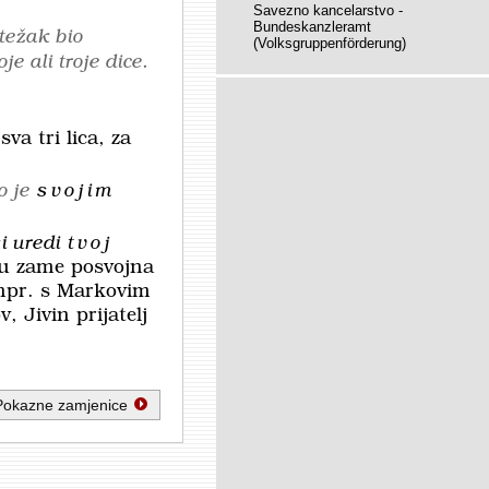
Savezno kancelarstvo -
Bundeskanzleramt
težak bio
(Volksgruppenförderung)
je ali troje dice.
va tri lica, za
o je
svojim
si uredi
tvoj
cu zame posvojna
 npr. s Markovim
, Jivin prijatelj
Pokazne zamjenice