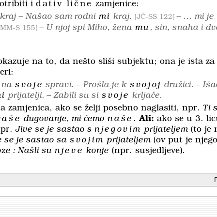
tribiti i
dativ lične
zamje­nice:
i kraj – Našao sam rodni
mi
kraj.
– … mi je 
JČ-SS 122
– U njoj spi Miho, žena
mu
, sin, snaha i dvo
MM-S 155
kazuje na to, da nešto sliši subjektu; ona je ista za s
eri:
 na
svoje
spravi. – Prošla je k
svojoj
družici. – Iša
mi
prijatelji. – Zabili su si
svoje
krljače.
jna zamjenica, ako se želji posebno naglasiti, npr.
Ti 
vaše
dugovanje, mi ćemo
naše
.
Ali:
ako se u 3. li
npr.
Jive se je sastao s
njegovim
prijateljem
(to je
e se je sastao sa
svojim
prijateljem
(ov put je njegov
ze : Našli su
njeve
konje
(npr. susjedljeve).