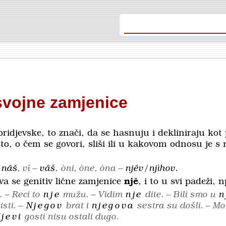
vojne zamjenice
ridjevske, to znači, da se has­nuju i dekliniraju kot 
o, o čem se govori, sliši ili u kakovom odnosu je s 
–
nȃš
, vȋ –
vȃš
,
òni, òne, òna –
njȇv/njìhov
.
ava se genitiv lične zamjenice
njȇ
, i to u svi padeži, n
 – Reci to
nje
mužu. – Vidim
nje
dite. – Bili smo u
n
sti. –
Njegov
brat i
njegova
sestra su došli. – M
jevi
gosti nisu ostali dugo.