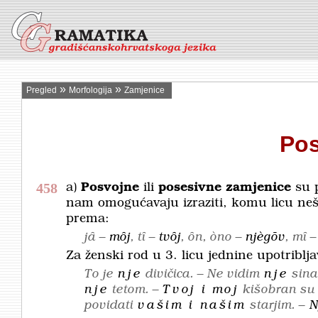
»
»
Pregled
Morfologija
Zamjenice
Pos
458
a)
Posvojne
ili
posesivne zamjenice
su p
nam omogućavaju izraziti, komu licu nešt
prema:
jȃ –
mȏj
,
tȋ –
tvȏj
,
ȏn, òno –
njègōv
,
mȋ 
Za ženski rod u 3. licu jednine upotriblj
To je
nje
divičica. – Ne vidim
nje
sina.
nje
tetom. –
Tvoj i moj
kišobran su i
povidati
vašim i našim
starjim. –
N