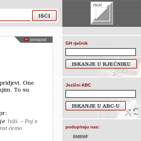
IŠĆI
ponajzad
GH rječnik
ISKANJE U RJEČNIKU
pridjevi. One
Jezični ABC
njim. To su
ISKANJE U ABC-U
pr:
je
hiži. – Poj s
podupiraju nas:
orat ćemo
BMBWF