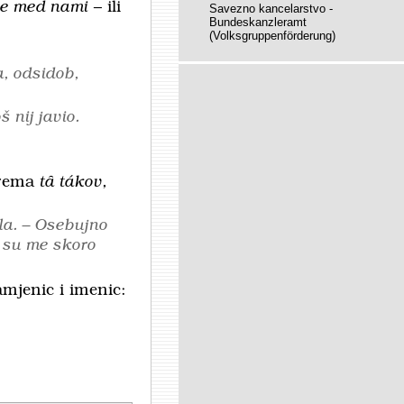
ane med nami
– ili
Savezno kancelarstvo -
Bundeskanzleramt
(Volksgruppenförderung)
a, odsidob,
š nij javio.
prema
tȃ
tákov,
la. – Osebujno
a su me skoro
amjenic i imenic: