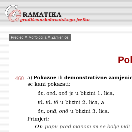
»
»
Pregled
Morfologija
Zamjenice
Po
460
a)
Pokazne
ili
demonstrativne zamjeni
se kani pokazati:
ȏv, ovȃ, ovȏ
je u blizini 1. lica,
tȃ, tȃ, tȏ
u blizini 2. lica, a
ȏn, onȃ, onȏ
u blizini 3. lica.
Primjeri:
Ov
papir pred manom mi se bolje vidi