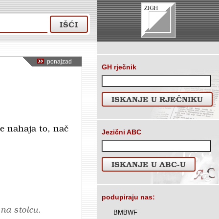
IŠĆI
ponajzad
GH rječnik
ISKANJE U RJEČNIKU
 se nahaja to, nač
Jezični ABC
ISKANJE U ABC-U
podupiraju nas:
na stolcu.
BMBWF