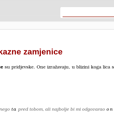
kazne zamjenice
ce
su pridjevske. One izra­ža­vaju, u blizini koga lica
 nego
ta
pred tobom, ali najbolje bi mi odgovarao
on