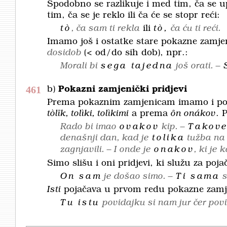
Spodobno se razlikuje i med tim, ča se 
tim, ča se je reklo ili ča će se stopr reći:
tò
, ča sam ti rekla
ili
tò,
ča ću ti reći.
Imamo još i ostatke stare pokazne zamj
dosidob
(< od/do sih dob), npr.:
Morali bi
sega tajedna
još orati. –
461
b)
Pokazni zamjenički pridjevi
Prema pokaznim zamjenicam imamo i pok
tòlīk, tolìki, tolìkimi
a prema
ȏn
onákov
. 
Rado bi imao
ovakov
kip. –
Takov
denašnji dan, kad je
tolika
tužba na
zagnjavili. – I onde je
onakov
, ki je
Simo slišu i oni pridjevi, ki služu za poj
On sam
je došao simo. –
Ti sama
si
Isti
pojačava u prvom redu pokazne zamj
Tu istu
povidajku si nam jur čer povid