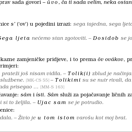
uprav sada govori –
ūvo
, ča ti sada velim, neka ost
enice
s’
(‘ov’) u pojedini izrazi:
sega tajedna, sega ljet
Sega ljeta
nećemo stan zgotoviti. –
Dosidob
se jo
azne zamjeničke pridjeve, i to prema
ȏv
ovákov
, 
Primjeri:
e
prateži još nisam vidila. –
Tolik(i)
zblud je načinja
 službene.
–
Tolikimi
su se nutr rivali, d
MK-CS 55
 kada prisegao …
MM-S 163
ačavanje:
sȃm
i
ísti
.
Sȃm
služi za pojačavanje ličnih z
 si to željila. –
Ujac sam
se je potrudio.
enice:
ala. – Živio je
u tom istom
varošu kot moj brat.