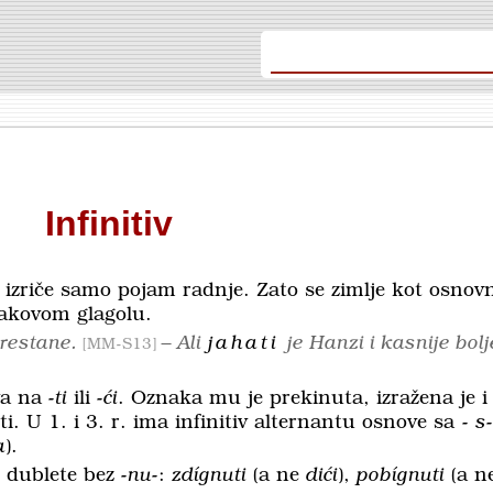
Infinitiv
i izriče samo pojam radnje. Zato se zimlje kot osnovn
kakovom glagolu.
restane.
– Ali
jahati
je Hanzi i kasnije bol
MM-S13
ava na
-ti
ili
-ći
. Oznaka mu je prekinuta, izražena je i
ti. U 1. i 3. r. ima infinitiv alternantu osnove sa -
s-
a
).
j. dublete bez
-nu-
:
zdígnuti
(a ne
dići
),
pobígnuti
(a n