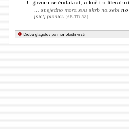
U govoru se čudakrat, a koč i u literaturi
… svejedno mora svu skrb na sebi
no
[sic!]
pivnici.
AB-TD 53
Dioba glagolov po morfološki vrsti