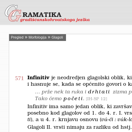
»
»
Pregled
Morfologija
Glagoli
571
Infinitiv
je neodredjen glagolski oblik, k
i hasnuje se, kada se općenito govori o 
… prže nek ta ruka i
drhtati
zizma p
Tako ćemo
početi
.
IH-SP 12
Infinitiv ima samo jedan oblik, ki završ
posebno kod glagolov od 1. do 4. r. I. vrs
ti
), a u 4. r. krnjavu osnovu (
vú-ći : vúk-l
Glagoli II. vrsti nimaju za razliku od hst