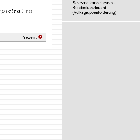
Savezno kancelarstvo -
Bundeskanzleramt
špicirat
va
(Volksgruppenförderung)
Prezent