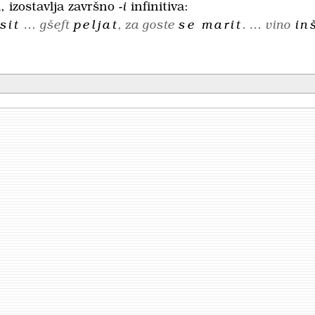
, izostavlja završno
-i
infinitiva:
sit
… gšeft
peljat
, za goste
se marit
. … vino
in