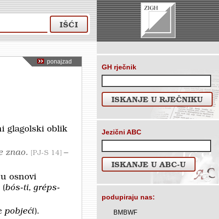
IŠĆI
ponajzad
GH rječnik
ISKANJE U RJEČNIKU
i glagolski oblik
Jezični ABC
je znao.
–
PJ-S 14
ISKANJE U ABC-U
 u osnovi
(
bós-ti, gréps-
podupiraju nas:
e
pobjeći
).
BMBWF