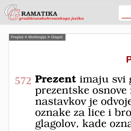
»
»
Pregled
Morfologija
Glagoli
P
Prezent
imaju svi g
572
prezentske osnove 
nastavkov je odvoj
oznake za lice i bro
glagolov, kade ozn