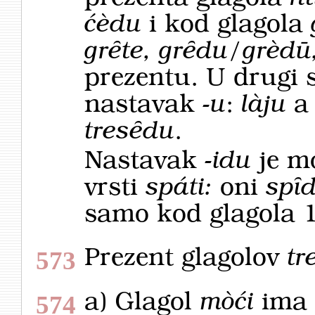
ćèdu
i kod glagola
grȇte, grȇdu/grèdū
prezentu. U drugi 
nastavak
-u
:
làju
a
tresȇdu
.
Nastavak
-idu
je m
vrsti
spáti:
oni
spȋ
samo kod glagola 1.
Prezent glagolov
tr
573
a) Glagol
mòći
ima 
574