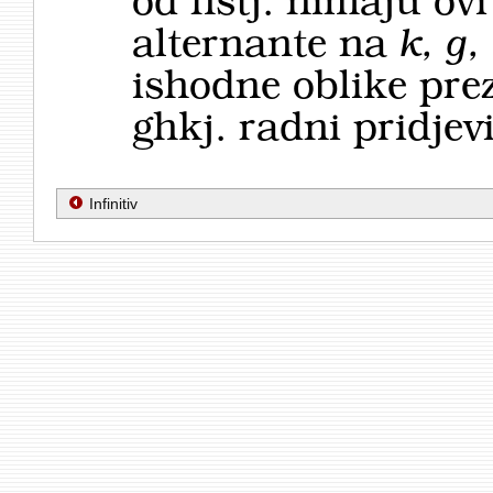
od hstj. nimaju ovi 
alternante na
k, g,
ishodne oblike pre
ghkj. radni pridjevi
Infinitiv