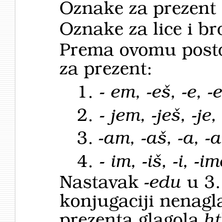
Oznake za prezent
Oznake za lice i bro
Prema ovomu postoj
za prezent:
1. -
em, -eš, -e, -
2. -
jem, -ješ, -je,
3.
-am, -aš, -a, -
4. -
im, -iš, -i, -im
Nastavak
-edu
u 3.
konjugaciji nenagl
prezenta glagola
ht