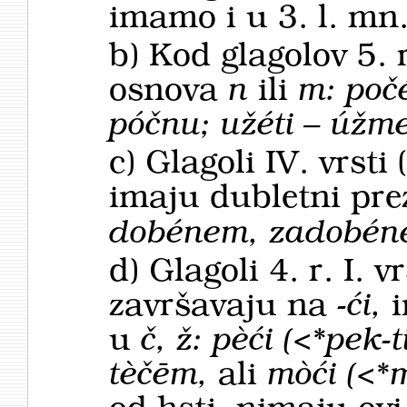
imamo i u 3. l. mn
b) Kod glagolov 5. r
osnova
n
ili
m: poč
póčnu; užéti – úž
c) Glagoli IV. vrsti 
imaju dubletni pre
dobénem, zadobén
d) Glagoli 4. r. I. vr
završavaju na
-ći,
i
u
č, ž: pèći (<*pek-t
tèčēm,
ali
mòći (<*