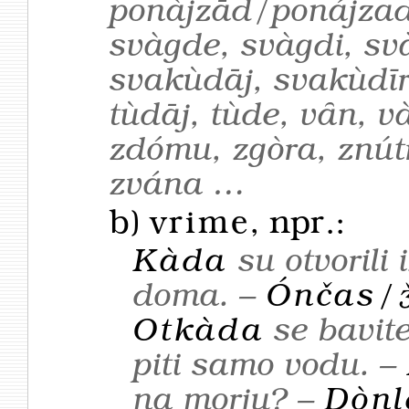
ponàjzād/ponájzad,
svàgde, svàgdi, sv
svakùdāj, svakùdīr
tùdāj, tùde, vȃn, v
zdómu, zgòra, znútr
zvána …
b)
vrime
, npr.:
Kàda
su otvorili
doma. –
Ónčas/
Otkàda
se bavite
piti samo vodu. –
na morju? –
Dònl