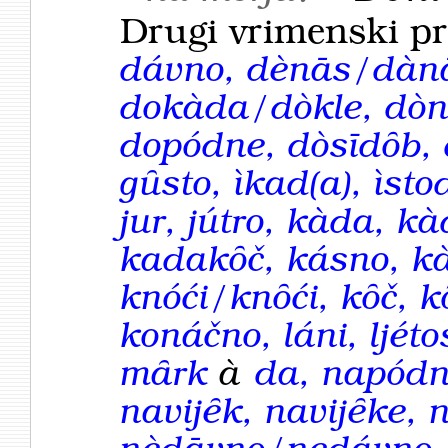
Drugi vrimenski pr
dávno, dènās/dàn
dokàda/dòkle, dòn
dopódne, dòsīdȏb, 
gȗsto, ìkad(a), ìsto
jur, jútro, kàda, 
kadakȏč, kásno, kàt
knóći/knȏći, kȏč, k
konáčno, láni, ljéto
mȃrk
à
da, napódn
navijȇk, navijȇke, n