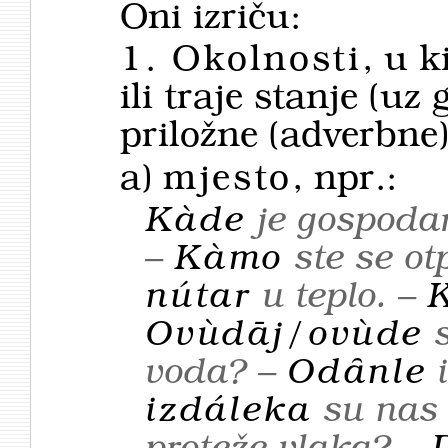
Oni izriču:
1. Okolnosti
, u k
ili traje stanje (uz 
priložne (adverbne
a)
mjesto
, npr.:
Kàde
je gospoda
–
Kàmo
ste se ot
nútar
u teplo. –
Ovùdāj/ovùde
s
voda? –
Odȃnle
i
izdáleka
su nas 