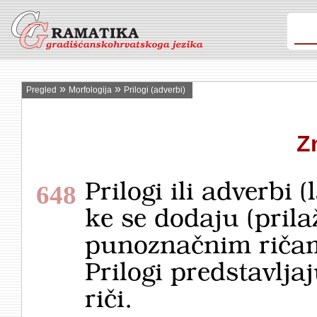
»
»
Pregled
Morfologija
Prilogi (adverbi)
Z
Prilogi ili adverbi (
648
ke se dodaju (pril
punoznačnim ričam,
Prilogi predstavlja
riči.