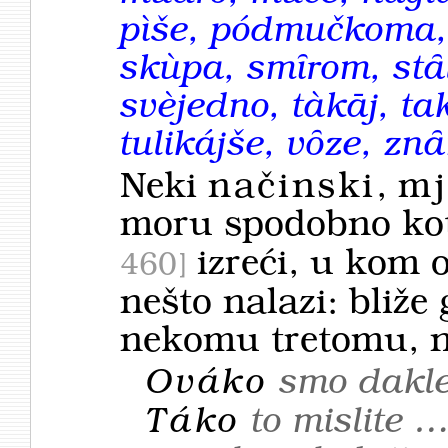
pìše, pódmučkoma, 
skùpa, smȋrom, stȃl
svèjedno, tàkāj, tak
tulikájše, vȏze, z
Neki
načinski
,
mj
moru spodobno ko
izreći, u kom 
460
nešto nalazi: bliže
nekomu tretomu, n
Ováko
smo dakle
Táko
to mislite 