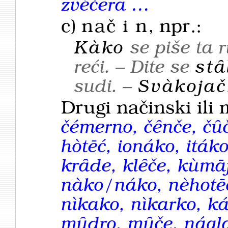
zvéčera …
c)
nač
i
n
, npr.:
Kàko
se piše ta r
reći. – Dite se
stȃ
sudi. –
Svàkojač
Drugi načinski ili 
čémerno, čȇnče, čȗč
hòtēć, ionáko, iták
krȃde, klȇče, kùmāj
nàko/náko, nèhotē
nìkako, nìkarko, ká
mȗdro, mȗče, nágl