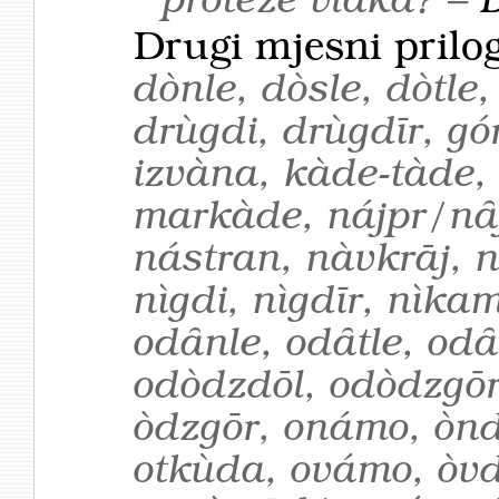
proteže vlaka? –
Drugi mjesni prilo
dònle, dòsle, dòtle
drùgdi, drùgdīr, gór
izvàna, kàde-tàde,
markàde, nájpr/nȃ
nástran, nàvkrāj, 
nìgdi, nìgdīr, nìkam
odȃnle, odȃtle, od
odòdzdōl, odòdzgōr
òdzgōr, onámo, ònd
otkùda, ovámo, òvd