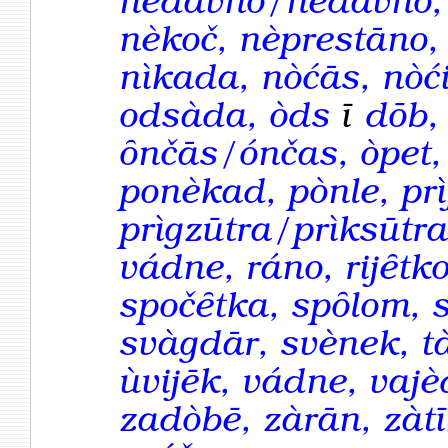
nèdāvno/nedávno, 
nèkoč, nèprestāno,
nìkada, nòćās, nòć
odsàda, òds
ī
dōb,
ȏnčās/ónčas, òpet,
ponèkad, pònle, prìj
prìgzūtra/prìksūtra
vádne, ráno, rijȇtk
spočȇtka, spȏlom, s
svàgdār, svènek, tà
ùvijēk, vádne, vajèd
zadòbē, zàrān, zàtī