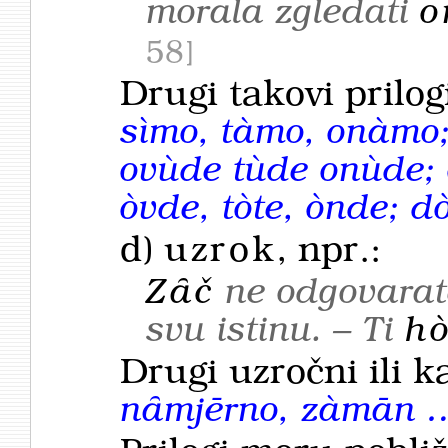
morala zgledati
o
58
Drugi takovi prilog
sìmo, tàmo, onàmo;
ovùde tùde onùde; 
òvde, tòte, ònde; dò
d)
uzrok
, npr.:
Zȃč
ne
odgovarat
svu
istinu.
–
Ti
hò
Drugi uzročni ili k
nȃmjērno, zàmān 