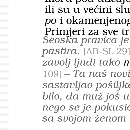
ili su u većini sl
po
i okamenjenoga
Primjeri za sve tr
Seoska pravica 
pastira.
AB-SL 29
zavolj ljudi tako
m
– Ta naš nov
109
sastavljao pošilj
bilo, da muž još u
nego se je pokus
sa svojom ženom 