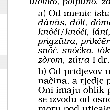
utolìko, pótpuno, z
a) Od imenic isha
dànās, dóli, dóma,
knȏći/knóći, láni, 
prìgzūtra, prìkčē
snȏć, snóćka, tò
zòrōm, zútra
i dr
b) Od pridjevov 
načina, a rjedje 
Oni imaju oblik p
se izvodu od osn
moru pod uticaje