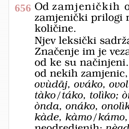
Od
zamjeničkih 
656
zamjenički prilogi 
količine.
Njev leksički sadrž
Značenje im je vez
od ke su načinjeni.
od nekih zamjenic,
ovùdāj, ováko, ovo
tàko/táko, tolìko;
ònda, onáko, onolì
kàde, kàmo/kámo, 
neodredjenih:
nègd