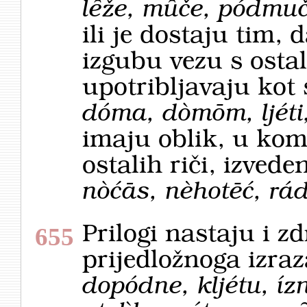
lȇže, mȗče, pódmu
ili je dostaju tim, 
izgubu vezu s osta
upotribljavaju kot 
dóma, dòmōm, ljéti
imaju oblik, u kom
ostalih riči, izvede
nòćās, nèhotēć, rá
Prilogi nastaju i 
655
prijedložnoga izraz
dopódne, kljétu, íz