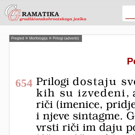
»
»
Pregled
Morfologija
Prilogi (adverbi)
P
Prilogi
dostaju sv
654
kih su izvedeni
,
riči (imenice, pridj
i njeve sintagme. 
vrsti riči im daju 