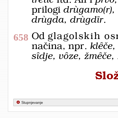
trétič
itd. Ali i
pȑvo,
prilogi
drùgamo(r), 
drùgda, drùgdīr
.
Od
glagolskih o
658
načina, npr.
klȇče,
sȋdje, vȏze, žmȇče,
Slož
Stupnjevanje