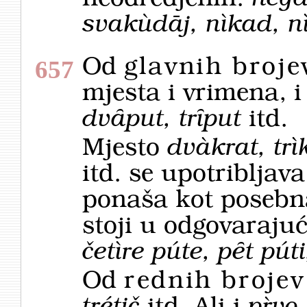
svakùdāj, nìkad, n
Od
glavnih broje
657
mjesta i vrimena, i
dvȃput, trȋput
itd.
Mjesto
dvàkrat, trì
itd. se upotribljav
ponaša kot posebn
stoji u odgovarajuć
četìre púte, pȇt púti
Od
rednih brojev