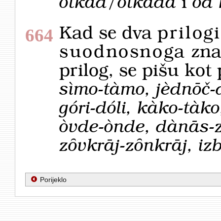
òtkad/otkàda
i
od
Kad se dva
prilog
664
suodnosnoga
zna
prilog, se pišu kot
sìmo-tàmo, jèdnōč-
góri-dóli, kàko-tàko
òvde-ònde, dànās-z
zȏvkrāj-zȏnkrāj, iz
Porijeklo