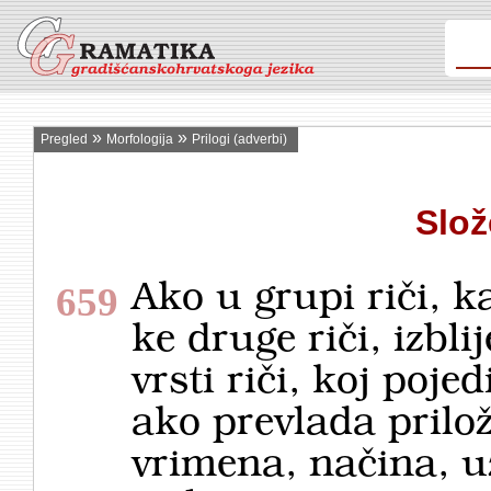
»
»
Pregled
Morfologija
Prilogi (adverbi)
Slož
Ako u grupi riči, ka
659
ke druge riči, izbl
vrsti riči, koj poje
ako prevlada prilo
vrimena, načina, u