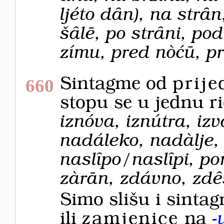
ljéto dȃn), na strȃ
šȃlē, po strȃni, po
zímu, pred nòćū, p
Sintagme od
prije
660
stopu se u jednu r
iznóva, iznútra, iz
nadáleko, nadàlje, 
naslȋpo/naslȋpi, po
zàrān, zdávno, zd
Simo slišu i sinta
ili
zamjenice
na
-