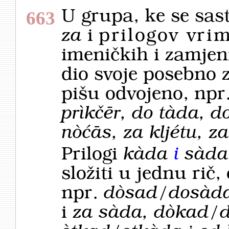
U grupa, ke se sas
663
za
i
prilogov vri
imeničkih i zamjen
dio svoje posebno 
pišu odvojeno, npr
prìkčēr, do tàda, d
nòćās, za kljétu, z
Prilogi
kàda
i
sàda
složiti u jednu rič
npr.
dòsad/dosàd
i
za sàda, dòkad/