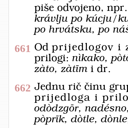
piše odvojeno, npr
krávlju po kúcju/ku
po hrvátsku, po ná
Od
prijedlogov i
661
prilogi:
nìkako, pòt
zàto, zàtīm
i dr.
Jednu rič činu gru
662
prijedloga i pril
odòdzgōr, nadésno, 
pòprīk, dòtle, dònle