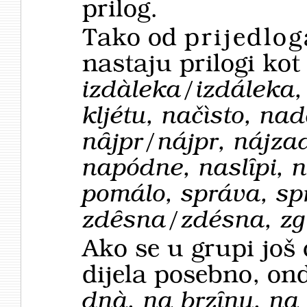
prilog.
Tako od
prijedlo
nastaju prilogi ko
izdàleka/izdáleka, 
kljétu, načìsto, na
nȃjpr/nájpr, nájza
napódne, naslȋpi, 
pomálo, správa, sp
zdȇsna/zdésna, zg
Ako se u grupi još
dijela posebno, ond
dnà, na brzȋnu, na 