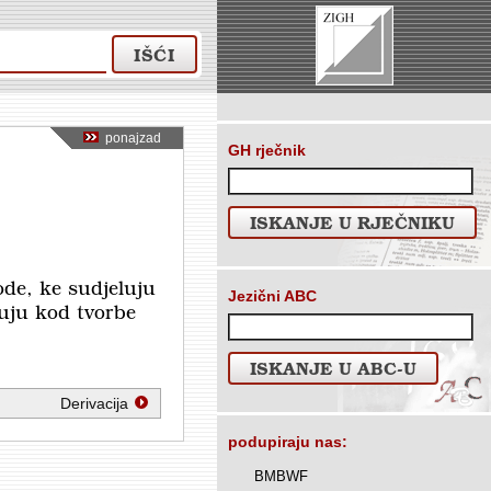
IŠĆI
ponajzad
GH rječnik
ISKANJE U RJEČNIKU
ode, ke sudjeluju
Jezični ABC
nuju kod tvorbe
ISKANJE U ABC-U
Derivacija
podupiraju nas:
BMBWF