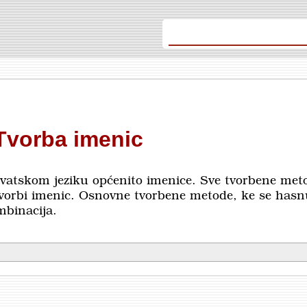
Tvorba imenic
hrvatskom jeziku općenito ime­ni­ce. Sve tvorbene met
u tvorbi imenic. Osnovne tvorbene metode, ke se has
ombinacija.