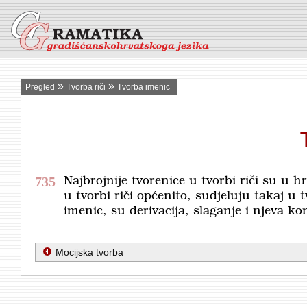
»
»
Pregled
Tvorba riči
Tvorba imenic
735
Najbrojnije tvorenice u tvorbi riči su u 
u tvorbi riči općenito, sudjeluju takaj 
ime­nic, su derivacija, slaganje i njeva k
Mocijska tvorba